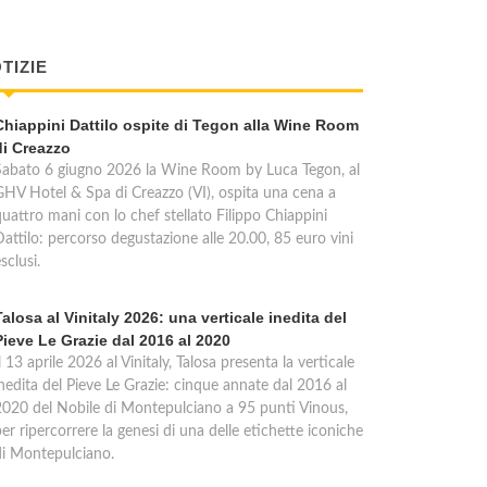
TIZIE
Chiappini Dattilo ospite di Tegon alla Wine Room
di Creazzo
Sabato 6 giugno 2026 la Wine Room by Luca Tegon, al
GHV Hotel & Spa di Creazzo (VI), ospita una cena a
quattro mani con lo chef stellato Filippo Chiappini
Dattilo: percorso degustazione alle 20.00, 85 euro vini
sclusi.
Talosa al Vinitaly 2026: una verticale inedita del
Pieve Le Grazie dal 2016 al 2020
l 13 aprile 2026 al Vinitaly, Talosa presenta la verticale
inedita del Pieve Le Grazie: cinque annate dal 2016 al
2020 del Nobile di Montepulciano a 95 punti Vinous,
er ripercorrere la genesi di una delle etichette iconiche
di Montepulciano.