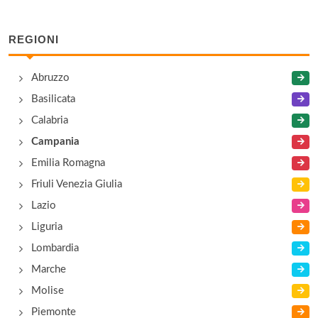
Al Vecchio Borgo
via Fratelli Linguiti 3, Salerno
REGIONI
Aquila Nera
Abruzzo
via Donato Somma 6, Salerno
Basilicata
Arco Rosso
Calabria
via delle Filande 3, Capezzano
Campania
Emilia Romagna
Bacchanalia
Friuli Venezia Giulia
via Portacatena 39/41, Salerno
Lazio
Liguria
Bacchanalia
Lombardia
via Portacatena 39/41, Salerno
Marche
Molise
Piemonte