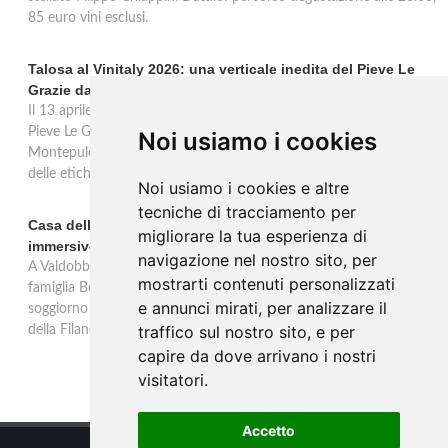
85 euro vini esclusi.
Talosa al Vinitaly 2026: una verticale inedita del Pieve Le
Grazie dal 2016 al 2020
Il 13 aprile 2026 al Vinitaly, Talosa presenta la verticale inedita del
Pieve Le Grazie: cinque annate dal 2016 al 2020 del Nobile di
Noi usiamo i cookies
Montepulciano a 95 punti Vinous, per ripercorrere la genesi di una
delle etichette iconiche di Montepulciano.
Noi usiamo i cookies e altre
tecniche di tracciamento per
Casa dell'Artista: a Valdobbiadene apre il soggiorno
migliorare la tua esperienza di
immersivo tra arte e vino di Bortolomiol
navigazione nel nostro sito, per
A Valdobbiadene, nel cuore delle colline Patrimonio Unesco, la
mostrarti contenuti personalizzati
famiglia Bortolomiol apre al pubblico la Casa dell'Artista: un
e annunci mirati, per analizzare il
soggiorno immersivo tra arte, natura e vino all'interno del Parco
traffico sul nostro sito, e per
della Filandetta Art and Wine Farm.
capire da dove arrivano i nostri
visitatori.
Accetto