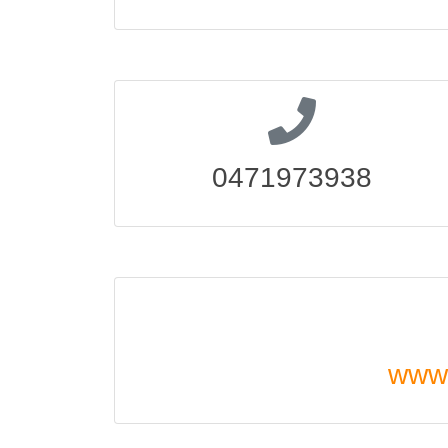
0471973938
www.