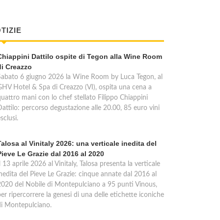
TIZIE
Chiappini Dattilo ospite di Tegon alla Wine Room
di Creazzo
Sabato 6 giugno 2026 la Wine Room by Luca Tegon, al
GHV Hotel & Spa di Creazzo (VI), ospita una cena a
quattro mani con lo chef stellato Filippo Chiappini
Dattilo: percorso degustazione alle 20.00, 85 euro vini
sclusi.
Talosa al Vinitaly 2026: una verticale inedita del
Pieve Le Grazie dal 2016 al 2020
l 13 aprile 2026 al Vinitaly, Talosa presenta la verticale
inedita del Pieve Le Grazie: cinque annate dal 2016 al
2020 del Nobile di Montepulciano a 95 punti Vinous,
er ripercorrere la genesi di una delle etichette iconiche
di Montepulciano.