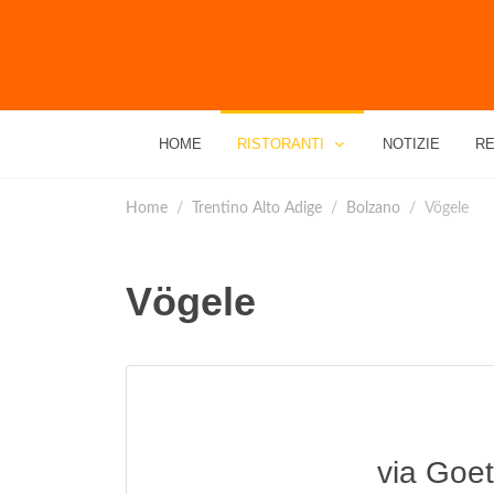
HOME
RISTORANTI
NOTIZIE
RE
Home
Trentino Alto Adige
Bolzano
Vögele
Vögele
via Goe