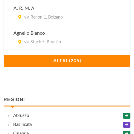
A. R. M. A.
via Renon 1, Bolzano
Agnello Bianco
via Stuck 5, Brunico
Al Cucco
ALTRI (205)
via Gampen 1, Cermes
Al Duomo
via Isarco 3, Bolzano
REGIONI
Al Ponte
Abruzzo
via Roma 78, Bolzano
Basilicata
Al Torchio
Calabria