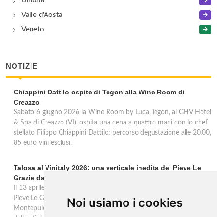
Umbria
Valle d'Aosta
Veneto
NOTIZIE
Chiappini Dattilo ospite di Tegon alla Wine Room di
Creazzo
Sabato 6 giugno 2026 la Wine Room by Luca Tegon, al GHV Hotel
& Spa di Creazzo (VI), ospita una cena a quattro mani con lo chef
stellato Filippo Chiappini Dattilo: percorso degustazione alle 20.00,
85 euro vini esclusi.
Talosa al Vinitaly 2026: una verticale inedita del Pieve Le
Grazie dal 2016 al 2020
Il 13 aprile 2026 al Vinitaly, Talosa presenta la verticale inedita del
Pieve Le Grazie: cinque annate dal 2016 al 2020 del Nobile di
Noi usiamo i cookies
Montepulciano a 95 punti Vinous, per ripercorrere la genesi di una