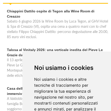
Chiappini Dattilo ospite di Tegon alla Wine Room di
Creazzo
Sabato 6 giugno 2026 la Wine Room by Luca Tegon, al GHV Hotel
& Spa di Creazzo (VI), ospita una cena a quattro mani con lo chef
stellato Filippo Chiappini Dattilo: percorso degustazione alle 20.00,
85 euro vini esclusi.
Talosa al Vinitaly 2026: una verticale inedita del Pieve Le
Grazie dal 2016 al 2020
Il 13 aprile 2026 al Vinitaly, Talosa presenta la verticale inedita del
Pieve Le Grazie: cinque annate dal 2016 al 2020 del Nobile di
Noi usiamo i cookies
Montepulciano a 95 punti Vinous, per ripercorrere la genesi di una
delle etichette iconiche di Montepulciano.
Noi usiamo i cookies e altre
tecniche di tracciamento per
Casa dell'Artista: a Valdobbiadene apre il soggiorno
migliorare la tua esperienza di
immersivo tra arte e vino di Bortolomiol
navigazione nel nostro sito, per
A Valdobbiadene, nel cuore delle colline Patrimonio Unesco, la
mostrarti contenuti personalizzati
famiglia Bortolomiol apre al pubblico la Casa dell'Artista: un
e annunci mirati, per analizzare il
soggiorno immersivo tra arte, natura e vino all'interno del Parco