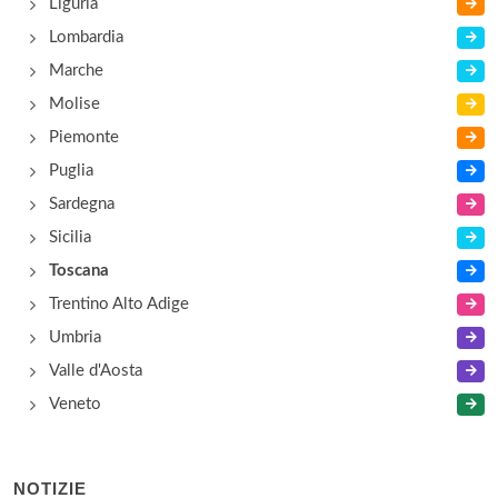
Liguria
Lombardia
Bella Napoli
Marche
via del Borghetto 44, Pisa
Molise
Piemonte
Puglia
Sardegna
Sicilia
Toscana
Trentino Alto Adige
Umbria
Valle d'Aosta
Veneto
NOTIZIE