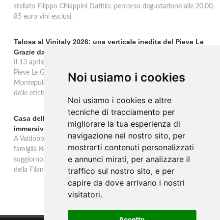
stellato Filippo Chiappini Dattilo: percorso degustazione alle 20.00,
85 euro vini esclusi.
Talosa al Vinitaly 2026: una verticale inedita del Pieve Le
Grazie dal 2016 al 2020
Il 13 aprile 2026 al Vinitaly, Talosa presenta la verticale inedita del
Pieve Le Grazie: cinque annate dal 2016 al 2020 del Nobile di
Noi usiamo i cookies
Montepulciano a 95 punti Vinous, per ripercorrere la genesi di una
delle etichette iconiche di Montepulciano.
Noi usiamo i cookies e altre
tecniche di tracciamento per
Casa dell'Artista: a Valdobbiadene apre il soggiorno
migliorare la tua esperienza di
immersivo tra arte e vino di Bortolomiol
navigazione nel nostro sito, per
A Valdobbiadene, nel cuore delle colline Patrimonio Unesco, la
mostrarti contenuti personalizzati
famiglia Bortolomiol apre al pubblico la Casa dell'Artista: un
e annunci mirati, per analizzare il
soggiorno immersivo tra arte, natura e vino all'interno del Parco
traffico sul nostro sito, e per
della Filandetta Art and Wine Farm.
capire da dove arrivano i nostri
visitatori.
Accetto