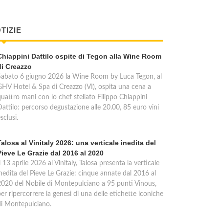
TIZIE
Chiappini Dattilo ospite di Tegon alla Wine Room
di Creazzo
Sabato 6 giugno 2026 la Wine Room by Luca Tegon, al
GHV Hotel & Spa di Creazzo (VI), ospita una cena a
quattro mani con lo chef stellato Filippo Chiappini
Dattilo: percorso degustazione alle 20.00, 85 euro vini
sclusi.
Talosa al Vinitaly 2026: una verticale inedita del
Pieve Le Grazie dal 2016 al 2020
l 13 aprile 2026 al Vinitaly, Talosa presenta la verticale
inedita del Pieve Le Grazie: cinque annate dal 2016 al
2020 del Nobile di Montepulciano a 95 punti Vinous,
er ripercorrere la genesi di una delle etichette iconiche
di Montepulciano.