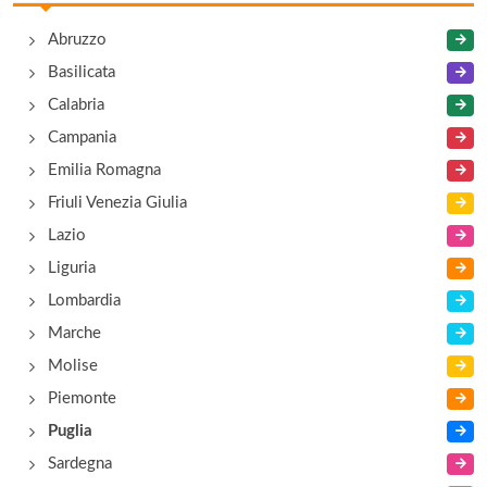
Al castello
Abruzzo
piazza Giuseppe Massari 30, Bari
Basilicata
Al Focolare
Calabria
via Principe Amedeo 173, Bari
Campania
Emilia Romagna
Al focolare da Emilio
Friuli Venezia Giulia
via Principe Amedeo 173, Bari
Lazio
Liguria
Al Paradise
Lombardia
lungomare Tenente Saverio Noviello 9, Bari
Marche
Molise
Piemonte
Puglia
Sardegna