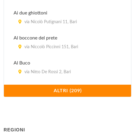
Ai due ghiottoni
via Nicolò Putignani 11, Bari
Al boccone del prete
via Niccolò Piccinni 151, Bari
Al Buco
via Nitto De Rossi 2, Bari
Al caminetto
ALTRI (209)
via Giulio Petroni 85, Bari
Al Cantuccio
via Forze Armate 42, Bari
REGIONI