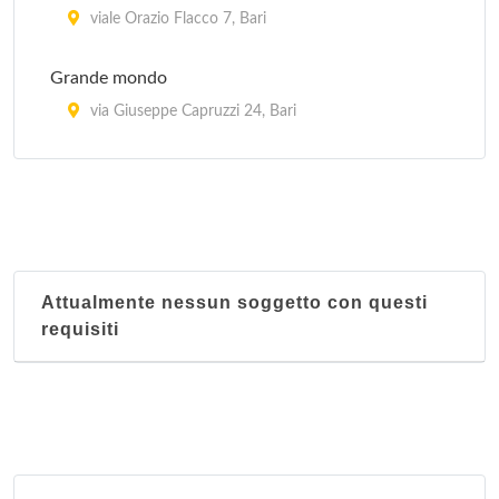
viale Orazio Flacco 7, Bari
Grande mondo
via Giuseppe Capruzzi 24, Bari
Nanchino
via Magna Grecia 95, Bari
Panda
via Benedetto Cairoli 143, Bari
Attualmente nessun soggetto con questi
requisiti
Tian an men
via Giuseppe Fanelli 201, Bari
Xi Huo
via Francesco Campione 44, Bari