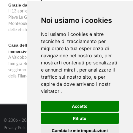
Grazie dal 2016 al 2020
Il 13 aprile 2026 al Vinitaly, Talosa presenta la verticale inedita del
Pieve Le Grazie: cinque annate dal 2016 al 2020 del Nobile di
Noi usiamo i cookies
Montepulciano a 95 punti Vinous, per ripercorrere la genesi di una
delle etichette iconiche di Montepulciano.
Noi usiamo i cookies e altre
tecniche di tracciamento per
Casa dell'Artista: a Valdobbiadene apre il soggiorno
migliorare la tua esperienza di
immersivo tra arte e vino di Bortolomiol
navigazione nel nostro sito, per
A Valdobbiadene, nel cuore delle colline Patrimonio Unesco, la
mostrarti contenuti personalizzati
famiglia Bortolomiol apre al pubblico la Casa dell'Artista: un
e annunci mirati, per analizzare il
soggiorno immersivo tra arte, natura e vino all'interno del Parco
traffico sul nostro sito, e per
della Filandetta Art and Wine Farm.
capire da dove arrivano i nostri
visitatori.
Accetto
Rifiuto
© 2006 - 2026
Supero ltd
all rights reserved.
Privacy Policy
/
Preferenze sui Cookies
Cambia le mie impostazioni