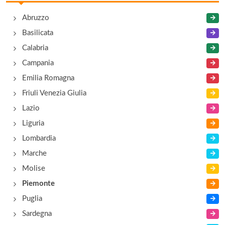
Cinema and Cinema
Abruzzo
corso Goffredo Mameli 213, Verbania Intra
Basilicata
Calabria
Cinema and Cinema
Campania
corso Goffredo Mameli 213, Verbania Intra
Emilia Romagna
Friuli Venezia Giulia
Da Cicin
Lazio
via Novara , Gabbio (Casale Corte Cerro)
Liguria
Lombardia
Da Gino
Marche
via Roma 3/A, Verbania Intra
Molise
Piemonte
Puglia
Sardegna