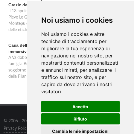
Grazie dal 2016 al 2020
Il 13 aprile 2026 al Vinitaly, Talosa presenta la verticale inedita del
Pieve Le Grazie: cinque annate dal 2016 al 2020 del Nobile di
Noi usiamo i cookies
Montepulciano a 95 punti Vinous, per ripercorrere la genesi di una
delle etichette iconiche di Montepulciano.
Noi usiamo i cookies e altre
tecniche di tracciamento per
Casa dell'Artista: a Valdobbiadene apre il soggiorno
migliorare la tua esperienza di
immersivo tra arte e vino di Bortolomiol
navigazione nel nostro sito, per
A Valdobbiadene, nel cuore delle colline Patrimonio Unesco, la
mostrarti contenuti personalizzati
famiglia Bortolomiol apre al pubblico la Casa dell'Artista: un
e annunci mirati, per analizzare il
soggiorno immersivo tra arte, natura e vino all'interno del Parco
traffico sul nostro sito, e per
della Filandetta Art and Wine Farm.
capire da dove arrivano i nostri
visitatori.
Accetto
Rifiuto
© 2006 - 2026
Supero ltd
all rights reserved.
Privacy Policy
/
Preferenze sui Cookies
Cambia le mie impostazioni