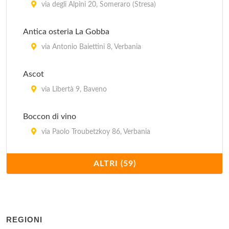
via degli Alpini 20, Someraro (Stresa)
Antica osteria La Gobba
via Antonio Baiettini 8, Verbania
Ascot
via Libertà 9, Baveno
Boccon di vino
via Paolo Troubetzkoy 86, Verbania
Bolongaro
ALTRI (59)
piazza Giuseppe Garibaldi 9, Verbania Pallanza
Centro
viale Sant'Anna 65, Verbania Pallanza
REGIONI