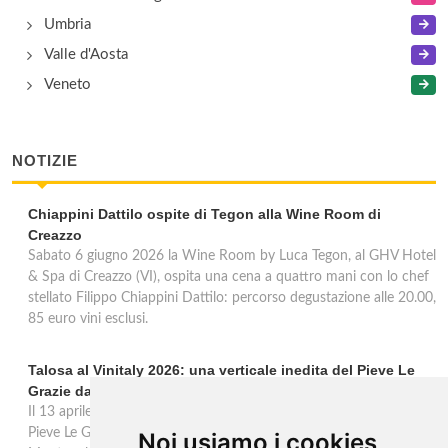
Umbria
Valle d'Aosta
Veneto
NOTIZIE
Chiappini Dattilo ospite di Tegon alla Wine Room di
Creazzo
Sabato 6 giugno 2026 la Wine Room by Luca Tegon, al GHV Hotel
& Spa di Creazzo (VI), ospita una cena a quattro mani con lo chef
stellato Filippo Chiappini Dattilo: percorso degustazione alle 20.00,
85 euro vini esclusi.
Talosa al Vinitaly 2026: una verticale inedita del Pieve Le
Grazie dal 2016 al 2020
Il 13 aprile 2026 al Vinitaly, Talosa presenta la verticale inedita del
Pieve Le Grazie: cinque annate dal 2016 al 2020 del Nobile di
Noi usiamo i cookies