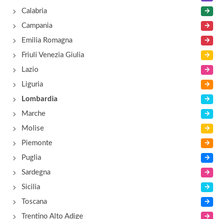
Calabria
Cascina Edvige
Campania
via Roncaglio 11, Civate
Emilia Romagna
Friuli Venezia Giulia
Caviate
Lazio
lungolario Piave 17, Lecco
Liguria
Lombardia
Cermenati
Marche
corso Giacomo Matteotti 71, Lecco
Molise
Piemonte
Puglia
Sardegna
Sicilia
Toscana
Trentino Alto Adige