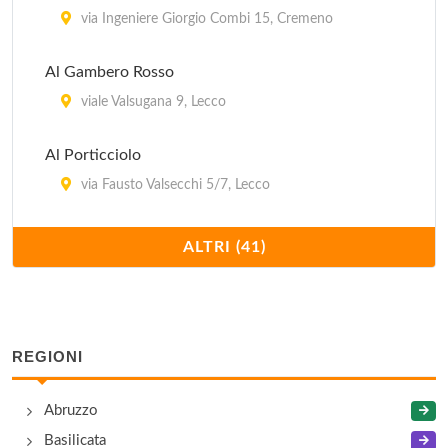
via Ingeniere Giorgio Combi 15, Cremeno
Al Gambero Rosso
viale Valsugana 9, Lecco
Al Porticciolo
via Fausto Valsecchi 5/7, Lecco
Borgo Scacciaventi
ALTRI (41)
via Carlo Cattaneo 34, Lecco
Ca' Bianca
via Dante Alighieri 18, Oggiono
REGIONI
Capri
Abruzzo
vicolo della Torre 6, Lecco
Basilicata