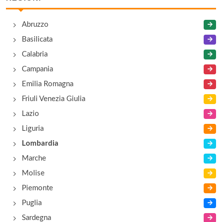
Antico Pozzo
Abruzzo
salita Mella 26, Bellagio
Basilicata
Arcade
Calabria
S.S. dei Giovi 40, Grandate
Campania
Emilia Romagna
Babayaga
Friuli Venezia Giulia
via Eugenio Vitali 8, Bellagio
Lazio
Liguria
Baita Belvedere Trattoria
Lombardia
località Chevrio , Bellagio
Marche
Molise
Piemonte
Puglia
Sardegna