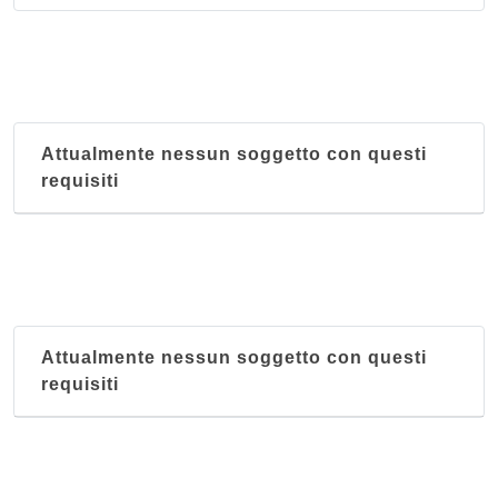
La Pagoda
via Solone Ambrosoli 1, Como
Pechino
viale Giulio Cesare 5, Como
Attualmente nessun soggetto con questi
requisiti
Attualmente nessun soggetto con questi
requisiti