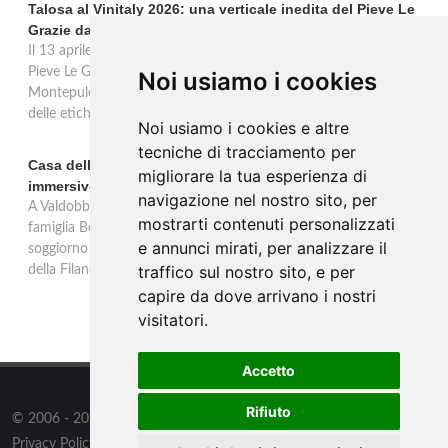
Talosa al Vinitaly 2026: una verticale inedita del Pieve Le
Grazie dal 2016 al 2020
Il 13 aprile 2026 al Vinitaly, Talosa presenta la verticale inedita del
Pieve Le Grazie: cinque annate dal 2016 al 2020 del Nobile di
Noi usiamo i cookies
Montepulciano a 95 punti Vinous, per ripercorrere la genesi di una
delle etichette iconiche di Montepulciano.
Noi usiamo i cookies e altre
tecniche di tracciamento per
Casa dell'Artista: a Valdobbiadene apre il soggiorno
migliorare la tua esperienza di
immersivo tra arte e vino di Bortolomiol
navigazione nel nostro sito, per
A Valdobbiadene, nel cuore delle colline Patrimonio Unesco, la
mostrarti contenuti personalizzati
famiglia Bortolomiol apre al pubblico la Casa dell'Artista: un
e annunci mirati, per analizzare il
soggiorno immersivo tra arte, natura e vino all'interno del Parco
traffico sul nostro sito, e per
della Filandetta Art and Wine Farm.
capire da dove arrivano i nostri
visitatori.
Accetto
Rifiuto
© 2006 - 2026
Supero ltd
all rights reserved.
Privacy Policy
/
Preferenze sui Cookies