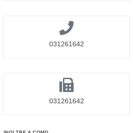
031261642
031261642
INOLTRE A COMO