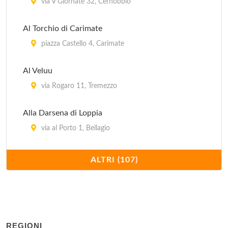
via V Giornate 32, Cernobbio
Al Torchio di Carimate
piazza Castello 4, Carimate
Al Veluu
via Rogaro 11, Tremezzo
Alla Darsena di Loppia
via al Porto 1, Bellagio
Alle caverne
ALTRI (107)
via Tommaso Grossi 2, Como
Anime sazie
via Vitani 24, Como
REGIONI