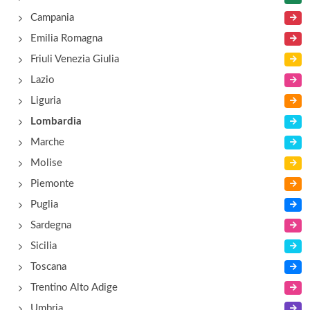
S.S. dei Giovi 40, Grandate
Campania
Emilia Romagna
Babayaga
Friuli Venezia Giulia
via Eugenio Vitali 8, Bellagio
Lazio
Liguria
Baita Belvedere Trattoria
Lombardia
località Chevrio , Bellagio
Marche
Molise
Piemonte
Puglia
Sardegna
Sicilia
Toscana
Trentino Alto Adige
Umbria