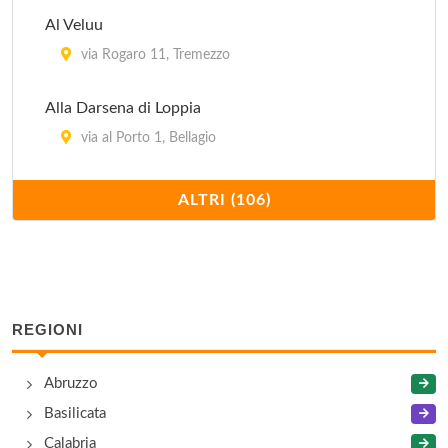
Al Veluu
via Rogaro 11, Tremezzo
Alla Darsena di Loppia
via al Porto 1, Bellagio
Alle caverne
ALTRI (106)
via Tommaso Grossi 2, Como
Anime sazie
via Vitani 24, Como
REGIONI
Antico Pozzo
Abruzzo
salita Mella 26, Bellagio
Basilicata
Arcade
Calabria