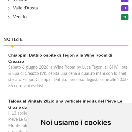
Valle d'Aosta
Veneto
NOTIZIE
Chiappini Dattilo ospite di Tegon alla Wine Room di
Creazzo
Sabato 6 giugno 2026 la Wine Room by Luca Tegon, al GHV Hotel
& Spa di Creazzo (VI), ospita una cena a quattro mani con lo chef
stellato Filippo Chiappini Dattilo: percorso degustazione alle 20.00,
85 euro vini esclusi.
Talosa al Vinitaly 2026: una verticale inedita del Pieve Le
Grazie dal 2016 al 2020
Il 13 aprile 2026 al Vinitaly, Talosa presenta la verticale inedita del
Pieve Le Grazie: cinque annate dal 2016 al 2020 del Nobile di
Noi usiamo i cookies
Montepulciano a 95 punti Vinous, per ripercorrere la genesi di una