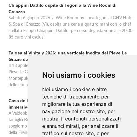
Chiappini Dattilo ospite di Tegon alla Wine Room di
Creazzo
Sabato 6 giugno 2026 la Wine Room by Luca Tegon, al GHV Hotel
& Spa di Creazzo (VI), ospita una cena a quattro mani con lo chef
stellato Filippo Chiappini Dattilo: percorso degustazione alle 20.00,
85 euro vini esclusi.
Talosa al Vinitaly 2026: una verticale inedita del Pieve Le
Grazie dal 2016 al 2020
Il 13 aprile 2026 al Vinitaly, Talosa presenta la verticale inedita del
Pieve Le Grazie: cinque annate dal 2016 al 2020 del Nobile di
Noi usiamo i cookies
Montepulciano a 95 punti Vinous, per ripercorrere la genesi di una
delle etichette iconiche di Montepulciano.
Noi usiamo i cookies e altre
tecniche di tracciamento per
Casa dell'Artista: a Valdobbiadene apre il soggiorno
migliorare la tua esperienza di
immersivo tra arte e vino di Bortolomiol
navigazione nel nostro sito, per
A Valdobbiadene, nel cuore delle colline Patrimonio Unesco, la
mostrarti contenuti personalizzati
famiglia Bortolomiol apre al pubblico la Casa dell'Artista: un
e annunci mirati, per analizzare il
soggiorno immersivo tra arte, natura e vino all'interno del Parco
traffico sul nostro sito, e per
della Filandetta Art and Wine Farm.