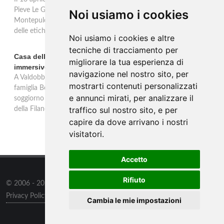
Pieve Le Grazie: cinque annate dal 2016 al 2020 del Nobile di
Noi usiamo i cookies
Montepulciano a 95 punti Vinous, per ripercorrere la genesi di una
delle etichette iconiche di Montepulciano.
Noi usiamo i cookies e altre
tecniche di tracciamento per
Casa dell'Artista: a Valdobbiadene apre il soggiorno
migliorare la tua esperienza di
immersivo tra arte e vino di Bortolomiol
navigazione nel nostro sito, per
A Valdobbiadene, nel cuore delle colline Patrimonio Unesco, la
mostrarti contenuti personalizzati
famiglia Bortolomiol apre al pubblico la Casa dell'Artista: un
e annunci mirati, per analizzare il
soggiorno immersivo tra arte, natura e vino all'interno del Parco
traffico sul nostro sito, e per
della Filandetta Art and Wine Farm.
capire da dove arrivano i nostri
visitatori.
Accetto
Rifiuto
© 2006 - 2026
Supero ltd
all rights reserved.
Privacy Policy
/
Preferenze sui Cookies
Cambia le mie impostazioni
Contatti
/
Sitemap