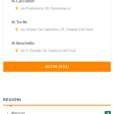
Ai Cacciatori
via Pradamano 30, Remanzacco
Ai Tre Re
via Stretta San Valentino 29, Cividale Del Friuli
Al Boschetto
via S. Daniele 36, Gemona del Friuli
Al Campanile
ALTRI (151)
via Fredda 3, Scodovacca (Cervignano del Friuli)
Al Cantinon
via Cesare Battisti 2, San Daniele Del Friuli
REGIONI
Al Castello
Abruzzo