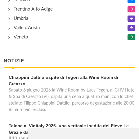
Trentino Alto Adige
Umbria
Valle d'Aosta
Veneto
NOTIZIE
Chiappini Dattilo ospite di Tegon alla Wine Room di
Creazzo
Sabato 6 giugno 2026 la Wine Room by Luca Tegon, al GHV Hotel
& Spa di Creazzo (VI), ospita una cena a quattro mani con lo chef
stellato Filippo Chiappini Dattilo: percorso degustazione alle 20.00,
85 euro vini esclusi.
Talosa al Vinitaly 2026: una verticale inedita del Pieve Le
Grazie dal 2016 al 2020
Il 13 aprile 2026 al Vinitaly, Talosa presenta la verticale inedita del