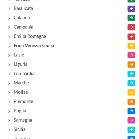
via San Bartolomeo 18, Fagagna
Basilicata
Al Feraut
Calabria
via Cavour 34, Rivignano
Campania
Emilia Romagna
Al Fogolar
Friuli Venezia Giulia
località Crosada S.S. 352 , Lauzacco (Pavia di
Lazio
Udine)
Liguria
Lombardia
Al Gelso
Marche
via Del Gelso 10, Udine
Molise
Piemonte
Puglia
Sardegna
Sicilia
Toscana