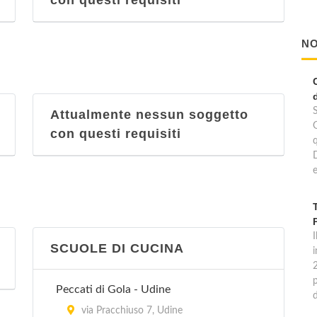
con questi requisiti
NO
Attualmente nessun soggetto
con questi requisiti
e
I
SCUOLE DI CUCINA
p
Peccati di Gola - Udine
via Pracchiuso 7, Udine