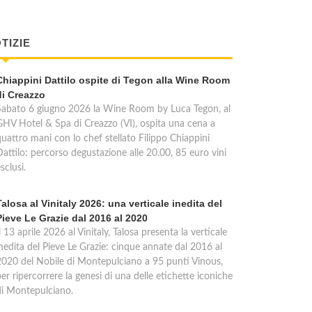
TIZIE
Chiappini Dattilo ospite di Tegon alla Wine Room
di Creazzo
Sabato 6 giugno 2026 la Wine Room by Luca Tegon, al
GHV Hotel & Spa di Creazzo (VI), ospita una cena a
quattro mani con lo chef stellato Filippo Chiappini
Dattilo: percorso degustazione alle 20.00, 85 euro vini
sclusi.
Talosa al Vinitaly 2026: una verticale inedita del
Pieve Le Grazie dal 2016 al 2020
l 13 aprile 2026 al Vinitaly, Talosa presenta la verticale
inedita del Pieve Le Grazie: cinque annate dal 2016 al
2020 del Nobile di Montepulciano a 95 punti Vinous,
er ripercorrere la genesi di una delle etichette iconiche
di Montepulciano.