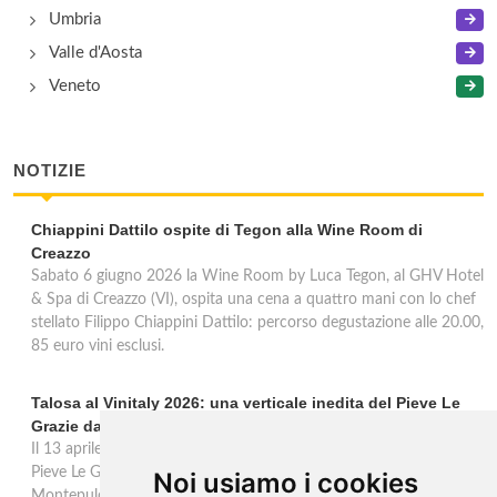
Umbria
Valle d'Aosta
Veneto
NOTIZIE
Chiappini Dattilo ospite di Tegon alla Wine Room di
Creazzo
Sabato 6 giugno 2026 la Wine Room by Luca Tegon, al GHV Hotel
& Spa di Creazzo (VI), ospita una cena a quattro mani con lo chef
stellato Filippo Chiappini Dattilo: percorso degustazione alle 20.00,
85 euro vini esclusi.
Talosa al Vinitaly 2026: una verticale inedita del Pieve Le
Grazie dal 2016 al 2020
Il 13 aprile 2026 al Vinitaly, Talosa presenta la verticale inedita del
Pieve Le Grazie: cinque annate dal 2016 al 2020 del Nobile di
Noi usiamo i cookies
Montepulciano a 95 punti Vinous, per ripercorrere la genesi di una