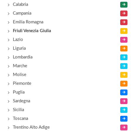
Calabria
Agrisosta 2000
Campania
stradone Mainizza 110, Gorizia
Emilia Romagna
Friuli Venezia Giulia
Ai Campi di Marcello
Lazio
via Napoli 7, Monfalcone
Liguria
Lombardia
Ai Castellieri
Marche
via dei Castellieri 7, Monfalcone
Molise
Piemonte
Puglia
Sardegna
Sicilia
Toscana
Trentino Alto Adige