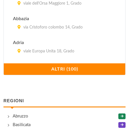
viale dell'Orsa Maggiore 1, Grado
Abbazia
via Cristoforo colombo 14, Grado
Adria
viale Europa Unita 18, Grado
Adriatico
ALTRI (100)
Campiello della Torre 2, Grado
Agli archi
via Monache 11, Gorizia
REGIONI
Agli Artisti
Abruzzo
Campiello Porta Grande 2, Grado
Basilicata