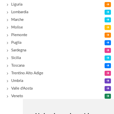
Liguria
Alla Fontana
Lombardia
via Cremonese (Località Fognano) 156/A, Parma
Marche
Molise
Piemonte
Puglia
Sardegna
Sicilia
Toscana
Trentino Alto Adige
Umbria
Valle d'Aosta
Veneto