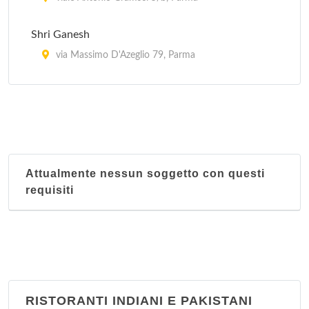
Shri Ganesh
via Massimo D'Azeglio 79, Parma
Tokyo
via Alberto Del Bono 3, Parma
Trabocca
viale Piacenza 13, Parma
Attualmente nessun soggetto con questi
requisiti
RISTORANTI INDIANI E PAKISTANI