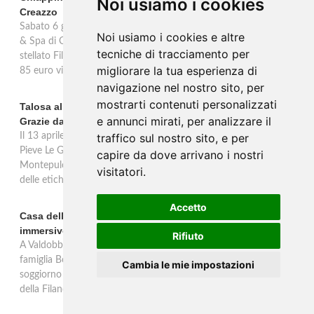
Noi usiamo i cookies
Creazzo
Sabato 6 giugno 2026 la Wine Room by Luca Tegon, al GHV Hotel
Noi usiamo i cookies e altre
& Spa di Creazzo (VI), ospita una cena a quattro mani con lo chef
tecniche di tracciamento per
stellato Filippo Chiappini Dattilo: percorso degustazione alle 20.00,
migliorare la tua esperienza di
85 euro vini esclusi.
navigazione nel nostro sito, per
mostrarti contenuti personalizzati
Talosa al Vinitaly 2026: una verticale inedita del Pieve Le
e annunci mirati, per analizzare il
Grazie dal 2016 al 2020
Il 13 aprile 2026 al Vinitaly, Talosa presenta la verticale inedita del
traffico sul nostro sito, e per
Pieve Le Grazie: cinque annate dal 2016 al 2020 del Nobile di
capire da dove arrivano i nostri
Montepulciano a 95 punti Vinous, per ripercorrere la genesi di una
visitatori.
delle etichette iconiche di Montepulciano.
Accetto
Casa dell'Artista: a Valdobbiadene apre il soggiorno
immersivo tra arte e vino di Bortolomiol
Rifiuto
A Valdobbiadene, nel cuore delle colline Patrimonio Unesco, la
famiglia Bortolomiol apre al pubblico la Casa dell'Artista: un
Cambia le mie impostazioni
soggiorno immersivo tra arte, natura e vino all'interno del Parco
della Filandetta Art and Wine Farm.