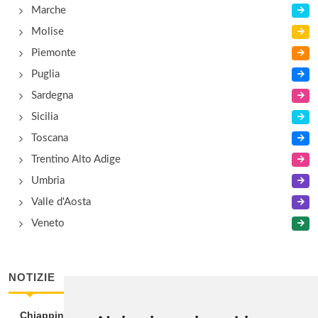
Marche
Molise
Piemonte
Puglia
Sardegna
Sicilia
Toscana
Trentino Alto Adige
Umbria
Valle d'Aosta
Veneto
NOTIZIE
Chiappini Dattilo ospite di Tegon alla Wine Room di