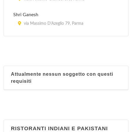
Shri Ganesh
via Massimo D'Azeglio 79, Parma
Tokyo
via Alberto Del Bono 3, Parma
Trabocca
viale Piacenza 13, Parma
Attualmente nessun soggetto con questi
requisiti
RISTORANTI INDIANI E PAKISTANI