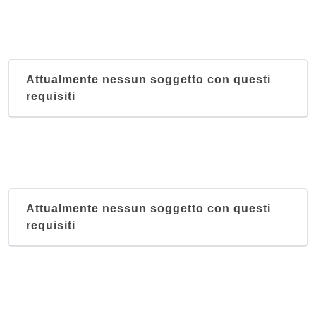
viale Antonio Gramsci 5/b, Parma
Trabocca
viale Piacenza 13, Parma
Attualmente nessun soggetto con questi
requisiti
Attualmente nessun soggetto con questi
requisiti