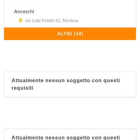
Anceschi
via Luigi Poletti 61, Modena
ALTRI (34)
Baia del Re
via Vignolese (Località San Donnino) 1684,
Modena
Bianca
via Spaccini 24, Modena
Attualmente nessun soggetto con questi
requisiti
Caffé del Corso
corso Canalgrande 72, Modena
Carducci
via Canalino 73, Modena
Attualmente nessun soggetto con questi