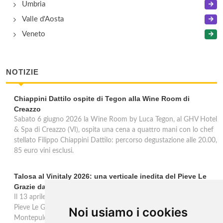
Umbria
Valle d'Aosta
Veneto
NOTIZIE
Chiappini Dattilo ospite di Tegon alla Wine Room di
Creazzo
Sabato 6 giugno 2026 la Wine Room by Luca Tegon, al GHV Hotel
& Spa di Creazzo (VI), ospita una cena a quattro mani con lo chef
stellato Filippo Chiappini Dattilo: percorso degustazione alle 20.00,
85 euro vini esclusi.
Talosa al Vinitaly 2026: una verticale inedita del Pieve Le
Grazie dal 2016 al 2020
Il 13 aprile 2026 al Vinitaly, Talosa presenta la verticale inedita del
Pieve Le Grazie: cinque annate dal 2016 al 2020 del Nobile di
Noi usiamo i cookies
Montepulciano a 95 punti Vinous, per ripercorrere la genesi di una