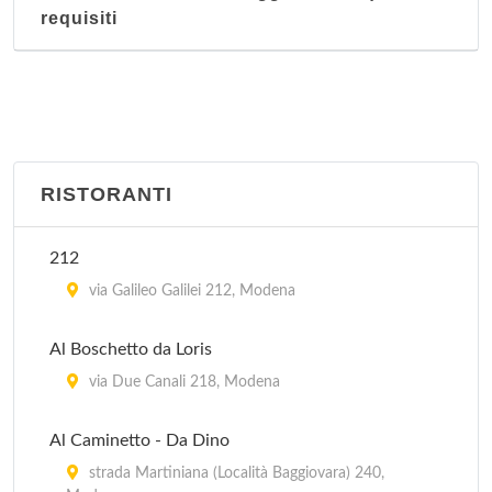
requisiti
Da Enzo
via Coltellini 17, Modena
Da Omer
via della Torre 33, Modena
RISTORANTI
212
via Galileo Galilei 212, Modena
Al Boschetto da Loris
via Due Canali 218, Modena
Al Caminetto - Da Dino
strada Martiniana (Località Baggiovara) 240,