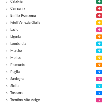
Calabria
Aldina
Campania
via Luigi Albinelli 40, Modena
Emilia Romagna
Friuli Venezia Giulia
Alla Redecocca
Lazio
piazza Redecocca 8, Modena
Liguria
Lombardia
Anceschi
Marche
via Luigi Poletti 61, Modena
Molise
Piemonte
Puglia
Sardegna
Sicilia
Toscana
Trentino Alto Adige