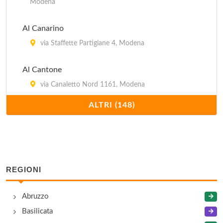
Modena
Al Canarino
via Staffette Partigiane 4, Modena
Al Cantone
via Canaletto Nord 1161, Modena
ALTRI (148)
Al Grottino
via del Taglio 26/28, Modena
Al Poeta
viale Jacopo Barozzi 142/1, Modena
REGIONI
Alberto
Abruzzo
viale Gaetano Storchi 491, Modena
Basilicata