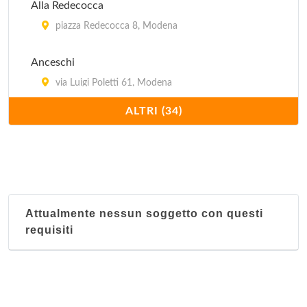
Alla Redecocca
piazza Redecocca 8, Modena
Anceschi
via Luigi Poletti 61, Modena
ALTRI (34)
Baia del Re
via Vignolese (Località San Donnino) 1684,
Modena
Bianca
via Spaccini 24, Modena
Attualmente nessun soggetto con questi
requisiti
Caffé del Corso
corso Canalgrande 72, Modena
Carducci