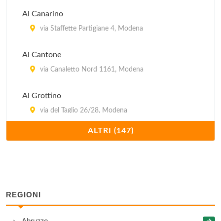
Al Canarino
via Staffette Partigiane 4, Modena
Al Cantone
via Canaletto Nord 1161, Modena
Al Grottino
via del Taglio 26/28, Modena
ALTRI (147)
Al Poeta
viale Jacopo Barozzi 142/1, Modena
Alberto
viale Gaetano Storchi 491, Modena
REGIONI
Aldina