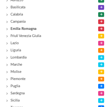
Abruzzo
via Luigi Albinelli 40, Modena
Basilicata
Calabria
Alla Redecocca
Campania
piazza Redecocca 8, Modena
Emilia Romagna
Friuli Venezia Giulia
Anceschi
Lazio
via Luigi Poletti 61, Modena
Liguria
Lombardia
Annunciata
Marche
via Emilia Ovest (Frazione Cittanova) 1552,
Modena
Molise
Piemonte
Puglia
Sardegna
Sicilia