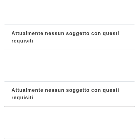
viale Don Minzoni 158, Modena
Shangri - La
via Gabriele Falloppia 25, Modena
Attualmente nessun soggetto con questi
requisiti
Attualmente nessun soggetto con questi
requisiti