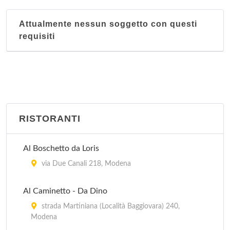
via Canalino 73, Modena
Attualmente nessun soggetto con questi
requisiti
Da Enzo
via Coltellini 17, Modena
Da Omer
via della Torre 33, Modena
RISTORANTI
Al Boschetto da Loris
via Due Canali 218, Modena
Al Caminetto - Da Dino
strada Martiniana (Località Baggiovara) 240,
Modena