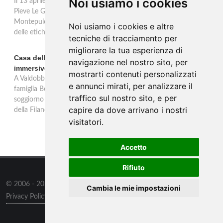
Noi usiamo i cookies
Il 13 aprile 2026 al Vinitaly, Talosa presenta la verticale inedita del
Pieve Le Grazie: cinque annate dal 2016 al 2020 del Nobile di
Montepulciano a 95 punti Vinous, per ripercorrere la genesi di una
Noi usiamo i cookies e altre
delle etichette iconiche di Montepulciano.
tecniche di tracciamento per
migliorare la tua esperienza di
Casa dell'Artista: a Valdobbiadene apre il soggiorno
navigazione nel nostro sito, per
immersivo tra arte e vino di Bortolomiol
mostrarti contenuti personalizzati
A Valdobbiadene, nel cuore delle colline Patrimonio Unesco, la
e annunci mirati, per analizzare il
famiglia Bortolomiol apre al pubblico la Casa dell'Artista: un
traffico sul nostro sito, e per
soggiorno immersivo tra arte, natura e vino all'interno del Parco
capire da dove arrivano i nostri
della Filandetta Art and Wine Farm.
visitatori.
Accetto
Rifiuto
© 2006 - 2026
Supero ltd
all rights reserved.
Cambia le mie impostazioni
Privacy Policy
/
Preferenze sui Cookies
Contatti
/
Sitemap