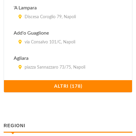
'A Lampara
Discesa Coroglio 79, Napoli
Add'o Guaglione
via Consalvo 101/C, Napoli
Agliara
piazza Sannazzaro 73/75, Napoli
Al 22
ALTRI (178)
via Pignasecca 22, Napoli
Al 53
piazza Dante Alighieri 53, Napoli
REGIONI
Al Caminetto