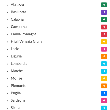
Abruzzo
via Alessandro Manzoni 81, Napoli
Basilicata
Al Canterbury
Calabria
via Ascensione 6, Napoli
Campania
Emilia Romagna
Al Plebiscito
Friuli Venezia Giulia
via Gennaro Serra 21, Napoli
Lazio
Liguria
Al Poeta
Lombardia
piazza Salvatore Di Giacomo 133, Napoli
Marche
Molise
Piemonte
Puglia
Sardegna
Sicilia