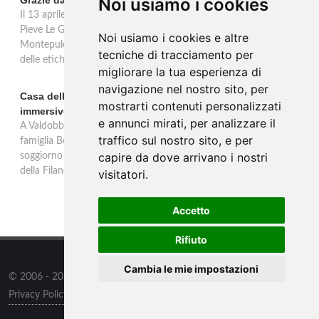
Grazie dal 2016 al 2020
Noi usiamo i cookies
Il 13 aprile 2026 al Vinitaly, Talosa presenta la verticale inedita del
Pieve Le Grazie: cinque annate dal 2016 al 2020 del Nobile di
Noi usiamo i cookies e altre
Montepulciano a 95 punti Vinous, per ripercorrere la genesi di una
tecniche di tracciamento per
delle etichette iconiche di Montepulciano.
migliorare la tua esperienza di
navigazione nel nostro sito, per
Casa dell'Artista: a Valdobbiadene apre il soggiorno
mostrarti contenuti personalizzati
immersivo tra arte e vino di Bortolomiol
e annunci mirati, per analizzare il
A Valdobbiadene, nel cuore delle colline Patrimonio Unesco, la
traffico sul nostro sito, e per
famiglia Bortolomiol apre al pubblico la Casa dell'Artista: un
capire da dove arrivano i nostri
soggiorno immersivo tra arte, natura e vino all'interno del Parco
della Filandetta Art and Wine Farm.
visitatori.
Accetto
Rifiuto
Cambia le mie impostazioni
© 2006 - 2026
Supero ltd
all rights reserved.
Privacy Policy
/
Preferenze sui Cookies
Contatti
/
Sitemap