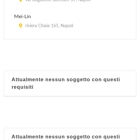
via Guglielmo Sanfelice 39, Napoli
Mei-Lin
riviera Chiaia 165, Napoli
Pechino
riviera Chiaia 268, Napoli
Shanghai
piazzale Vincenzo Tecchio 99, Napoli
Attualmente nessun soggetto con questi
requisiti
Attualmente nessun soggetto con questi