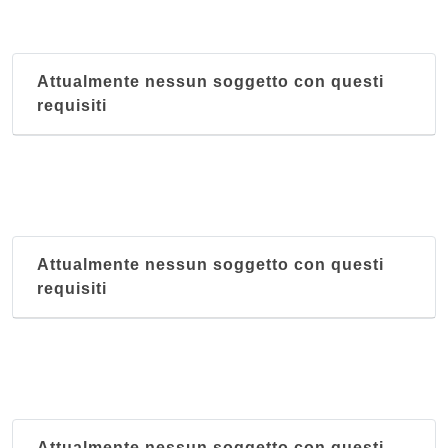
Shanghai
piazzale Vincenzo Tecchio 99, Napoli
Attualmente nessun soggetto con questi
requisiti
Attualmente nessun soggetto con questi
requisiti
Attualmente nessun soggetto con questi