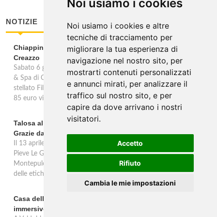
Noi usiamo i cookies
NOTIZIE
Noi usiamo i cookies e altre
tecniche di tracciamento per
Chiappini Dattilo ospite di Tegon alla Wine Room di
migliorare la tua esperienza di
Creazzo
navigazione nel nostro sito, per
Sabato 6 giugno 2026 la Wine Room by Luca Tegon, al GHV Hotel
mostrarti contenuti personalizzati
& Spa di Creazzo (VI), ospita una cena a quattro mani con lo chef
e annunci mirati, per analizzare il
stellato Filippo Chiappini Dattilo: percorso degustazione alle 20.00,
traffico sul nostro sito, e per
85 euro vini esclusi.
capire da dove arrivano i nostri
visitatori.
Talosa al Vinitaly 2026: una verticale inedita del Pieve Le
Grazie dal 2016 al 2020
Accetto
Il 13 aprile 2026 al Vinitaly, Talosa presenta la verticale inedita del
Pieve Le Grazie: cinque annate dal 2016 al 2020 del Nobile di
Rifiuto
Montepulciano a 95 punti Vinous, per ripercorrere la genesi di una
delle etichette iconiche di Montepulciano.
Cambia le mie impostazioni
Casa dell'Artista: a Valdobbiadene apre il soggiorno
immersivo tra arte e vino di Bortolomiol