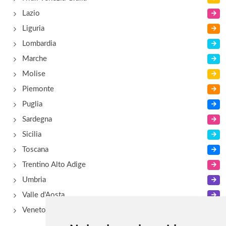
piazza Salvatore Di Giacomo 133, Napoli
Lazio
Liguria
Al Pruneto
Lombardia
Discesa Coroglio 101/102, Napoli
Marche
Molise
Piemonte
Puglia
Sardegna
Sicilia
Toscana
Trentino Alto Adige
Umbria
Valle d'Aosta
Veneto