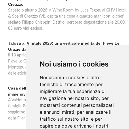
Creazzo
Sabato 6 giugno 2026 la Wine Room by Luca Tegon, al GHV Hotel
& Spa di Creazzo (VI), ospita una cena a quattro mani con lo chef
stellato Filippo Chiappini Dattilo: percorso degustazione alle 20.00,
85 euro vini esclusi.
Talosa al Vinitaly 2026: una verticale inedita del Pieve Le
Grazie dal 2016 al 2020
Il 13 aprile 2026 al Vinitaly, Talosa presenta la verticale inedita del
Pieve Le Grazie: cinque annate dal 2016 al 2020 del Nobile di
Noi usiamo i cookies
Montepulciano a 95 punti Vinous, per ripercorrere la genesi di una
delle etichette iconiche di Montepulciano.
Noi usiamo i cookies e altre
tecniche di tracciamento per
Casa dell'Artista: a Valdobbiadene apre il soggiorno
migliorare la tua esperienza di
immersivo tra arte e vino di Bortolomiol
navigazione nel nostro sito, per
A Valdobbiadene, nel cuore delle colline Patrimonio Unesco, la
mostrarti contenuti personalizzati
famiglia Bortolomiol apre al pubblico la Casa dell'Artista: un
e annunci mirati, per analizzare il
soggiorno immersivo tra arte, natura e vino all'interno del Parco
traffico sul nostro sito, e per
della Filandetta Art and Wine Farm.
capire da dove arrivano i nostri