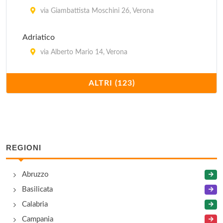
via Giambattista Moschini 26, Verona
Adriatico
via Alberto Mario 14, Verona
Ai due forni
ALTRI (123)
piazzetta Alcide de Gasperi 2, Verona
Ai Glicini
via Centro 235, Verona
REGIONI
Al Bracere
Abruzzo
via Adigetto 6/A, Verona
Basilicata
Al Bracere
Calabria
via Adigetto 6/A, Verona
Campania