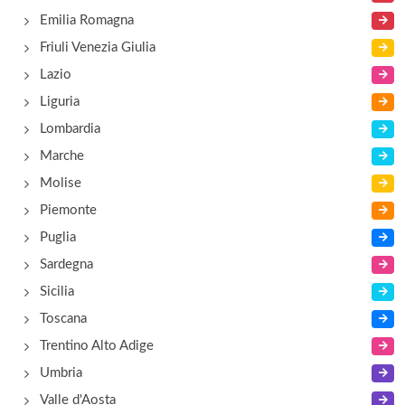
Emilia Romagna
Al Calmiere
Friuli Venezia Giulia
piazza San Zeno 10, Verona
Lazio
Liguria
Al capitan della cittadella
Lombardia
piazza Cittadellla 7/A, Verona
Marche
Molise
Piemonte
Puglia
Sardegna
Sicilia
Toscana
Trentino Alto Adige
Umbria
Valle d'Aosta