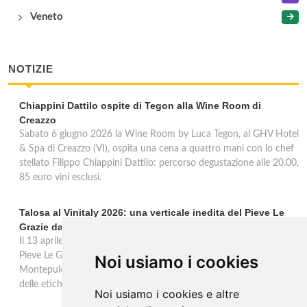
Veneto
NOTIZIE
Chiappini Dattilo ospite di Tegon alla Wine Room di
Creazzo
Sabato 6 giugno 2026 la Wine Room by Luca Tegon, al GHV Hotel
& Spa di Creazzo (VI), ospita una cena a quattro mani con lo chef
stellato Filippo Chiappini Dattilo: percorso degustazione alle 20.00,
85 euro vini esclusi.
Talosa al Vinitaly 2026: una verticale inedita del Pieve Le
Grazie dal 2016 al 2020
Il 13 aprile 2026 al Vinitaly, Talosa presenta la verticale inedita del
Pieve Le Grazie: cinque annate dal 2016 al 2020 del Nobile di
Noi usiamo i cookies
Montepulciano a 95 punti Vinous, per ripercorrere la genesi di una
delle etichette iconiche di Montepulciano.
Noi usiamo i cookies e altre