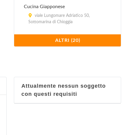
Cucina Giapponese
viale Lungomare Adriatico 50,
Sottomarina di Chioggia
Cucina indiana
ALTRI (20)
viale Lungomare Adriatico 50,
Sottomarina di Chioggia
Cucina italiana
Campo Trino Bottani 2, Caorle
Attualmente nessun soggetto
con questi requisiti
Cucina mediterranea
viale Lungomare Adriatico 50,
Sottomarina di Chioggia
Cucina regionale italiana
viale Lungomare Adriatico 50,