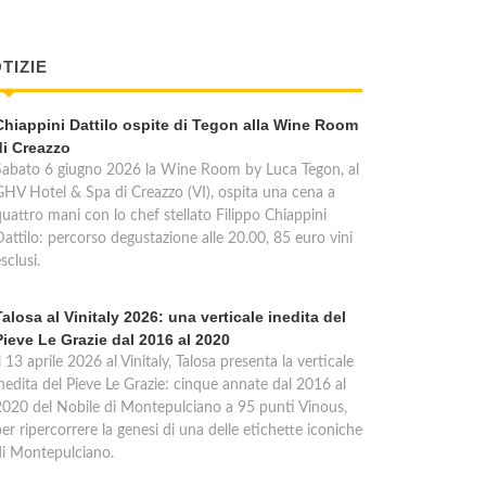
TIZIE
Chiappini Dattilo ospite di Tegon alla Wine Room
di Creazzo
Sabato 6 giugno 2026 la Wine Room by Luca Tegon, al
GHV Hotel & Spa di Creazzo (VI), ospita una cena a
quattro mani con lo chef stellato Filippo Chiappini
Dattilo: percorso degustazione alle 20.00, 85 euro vini
sclusi.
Talosa al Vinitaly 2026: una verticale inedita del
Pieve Le Grazie dal 2016 al 2020
l 13 aprile 2026 al Vinitaly, Talosa presenta la verticale
inedita del Pieve Le Grazie: cinque annate dal 2016 al
2020 del Nobile di Montepulciano a 95 punti Vinous,
er ripercorrere la genesi di una delle etichette iconiche
di Montepulciano.