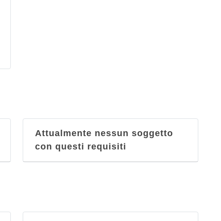
Sottomarina di Chioggia
Cucina vegetariana
viale Lungomare Adriatico 50,
Sottomarina di Chioggia
Decorazioni per gelateria
viale Lungomare Adriatico 50,
Sottomarina di Chioggia
Attualmente nessun soggetto
Gelato
con questi requisiti
viale Lungomare Adriatico 50,
Sottomarina di Chioggia