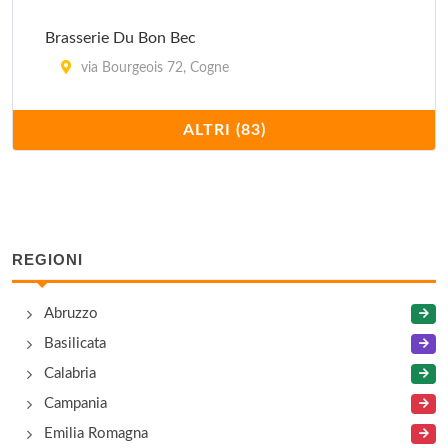
Brasserie Du Bon Bec
via Bourgeois 72, Cogne
Cadran Solaire
ALTRI (83)
via Roma 122, Courmayeur
Caesar
via Giorgio Elter 20/24, Aosta
REGIONI
Cafè du Bourg
Abruzzo
via Lostan 12, Arvier
Basilicata
Caffè Quinson- Vieux Bistrot
Calabria
piazza Principe Tomaso 9, Morgex
Campania
Emilia Romagna