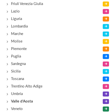
Capanna Carla
Friuli Venezia Giulia
Località Tshaval 33, Gressoney - La Trinitè
Lazio
Liguria
Casale
Lombardia
località Condemine 1, Saint-Christophe
Marche
Molise
Piemonte
Puglia
Sardegna
Sicilia
Toscana
Trentino Alto Adige
Umbria
Valle d'Aosta
Veneto