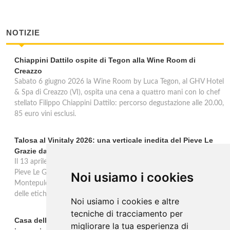
NOTIZIE
Chiappini Dattilo ospite di Tegon alla Wine Room di
Creazzo
Sabato 6 giugno 2026 la Wine Room by Luca Tegon, al GHV Hotel
& Spa di Creazzo (VI), ospita una cena a quattro mani con lo chef
stellato Filippo Chiappini Dattilo: percorso degustazione alle 20.00,
85 euro vini esclusi.
Talosa al Vinitaly 2026: una verticale inedita del Pieve Le
Grazie dal 2016 al 2020
Il 13 aprile 2026 al Vinitaly, Talosa presenta la verticale inedita del
Pieve Le Grazie: cinque annate dal 2016 al 2020 del Nobile di
Noi usiamo i cookies
Montepulciano a 95 punti Vinous, per ripercorrere la genesi di una
delle etichette iconiche di Montepulciano.
Noi usiamo i cookies e altre
tecniche di tracciamento per
Casa dell'Artista: a Valdobbiadene apre il soggiorno
migliorare la tua esperienza di