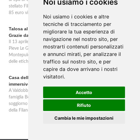
Noi usiamo i cookies
stellato Filippo Chiappini Dattilo: percorso degustazione alle 20.00,
85 euro vini esclusi.
Noi usiamo i cookies e altre
tecniche di tracciamento per
Talosa al Vinitaly 2026: una verticale inedita del Pieve Le
migliorare la tua esperienza di
Grazie dal 2016 al 2020
navigazione nel nostro sito, per
Il 13 aprile 2026 al Vinitaly, Talosa presenta la verticale inedita del
mostrarti contenuti personalizzati
Pieve Le Grazie: cinque annate dal 2016 al 2020 del Nobile di
e annunci mirati, per analizzare il
Montepulciano a 95 punti Vinous, per ripercorrere la genesi di una
traffico sul nostro sito, e per
delle etichette iconiche di Montepulciano.
capire da dove arrivano i nostri
visitatori.
Casa dell'Artista: a Valdobbiadene apre il soggiorno
immersivo tra arte e vino di Bortolomiol
A Valdobbiadene, nel cuore delle colline Patrimonio Unesco, la
Accetto
famiglia Bortolomiol apre al pubblico la Casa dell'Artista: un
soggiorno immersivo tra arte, natura e vino all'interno del Parco
Rifiuto
della Filandetta Art and Wine Farm.
Cambia le mie impostazioni