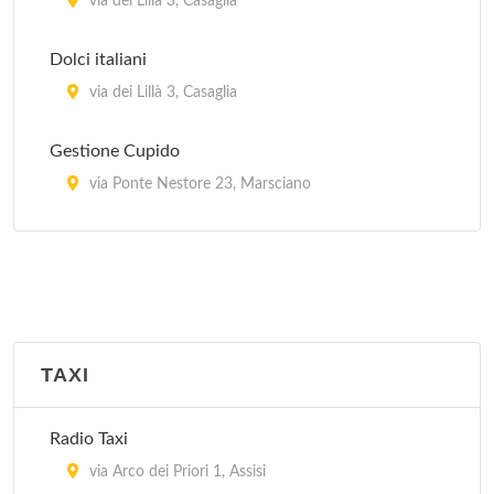
via dei Lillà 3, Casaglia
Dolci italiani
via dei Lillà 3, Casaglia
Gestione Cupido
via Ponte Nestore 23, Marsciano
Menù tipico umbro
via dei Lillà 3, Casaglia
Pan di Zucchero
vocabolo Concello 27, Città Della Pieve
TAXI
Peccati di Gola - Perugia
Radio Taxi
via Cavour 99, Perugia
via Arco dei Priori 1, Assisi