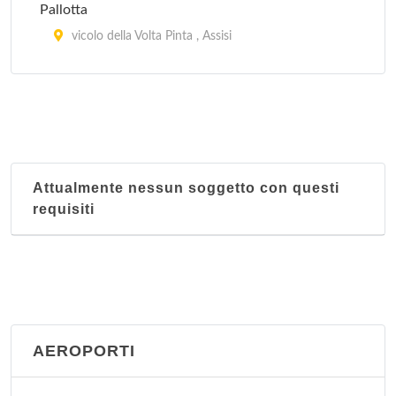
Pallotta
vicolo della Volta Pinta , Assisi
Sorella Luna
via San Bernardino da Siena 28, Assisi
Attualmente nessun soggetto con questi
requisiti
AEROPORTI