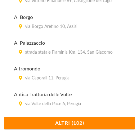
via Vittorio Emanuele 69, Castiglione del Lago
Al Borgo
via Borgo Aretino 10, Assisi
Al Palazzaccio
strada statale Flaminia Km. 134, San Giacomo
Altromondo
via Caporali 11, Perugia
Antica Trattoria delle Volte
via Volte della Pace 6, Perugia
Apollinare
ALTRI (102)
via S. Agata 14, Spoleto