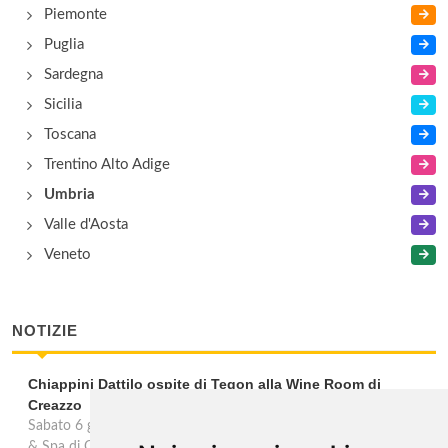
Piemonte
Puglia
Sardegna
Sicilia
Toscana
Trentino Alto Adige
Umbria
Valle d'Aosta
Veneto
NOTIZIE
Chiappini Dattilo ospite di Tegon alla Wine Room di
Creazzo
Sabato 6 giugno 2026 la Wine Room by Luca Tegon, al GHV Hotel
& Spa di Creazzo (VI), ospita una cena a quattro mani con lo chef