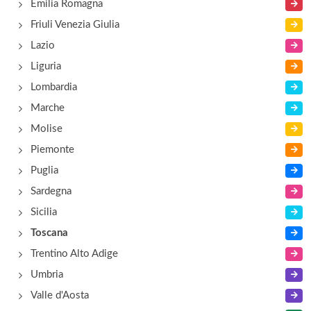
Emilia Romagna
Bottaccio
Friuli Venezia Giulia
via Bottaccio 1, Montignoso
Lazio
Liguria
Brizzi
Lombardia
via del Casone 100, Marina di Massa
Marche
Molise
Piemonte
Puglia
Sardegna
Sicilia
Toscana
Trentino Alto Adige
Umbria
Valle d'Aosta