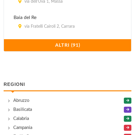
via dell'Uva 1, Massa
Baia del Re
via Fratelli Cairoli 2, Carrara
Baria Delia
ALTRI (91)
via San Leonardo 507, Marina Di Massa
Bastione
via Bastione 6, Massa
REGIONI
Bellavista
Abruzzo
via Belvedere 14, Massa
Basilicata
Bertoneri
Calabria
via del Cavatore 25, Carrara
Campania