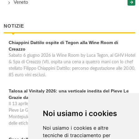
Veneto
NOTIZIE
Chiappini Dattilo ospite di Tegon alla Wine Room di
Creazzo
Sabato 6 giugno 2026 la Wine Room by Luca Tegon, al GHV Hotel
& Spa di Creazzo (VI), ospita una cena a quattro mani con lo chef
stellato Filippo Chiappini Dattilo: percorso degustazione alle 20.00,
85 euro vini esclusi.
Talosa al Vinitaly 2026: una verticale inedita del Pieve Le
Grazie dal 2016 al 2020
Il 13 aprile 2026 al Vinitaly, Talosa presenta la verticale inedita del
Pieve Le Grazie: cinque annate dal 2016 al 2020 del Nobile di
Noi usiamo i cookies
Montepulciano a 95 punti Vinous, per ripercorrere la genesi di una
delle etichette iconiche di Montepulciano.
Noi usiamo i cookies e altre
tecniche di tracciamento per