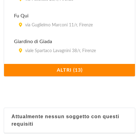
Fu Qui
via Guglielmo Marconi 11/r, Firenze
Giardino di Giada
viale Spartaco Lavagnini 38/r, Firenze
Il Mandarino
ALTRI (13)
via della Condotta 17/r, Firenze
Il Mandarino
piazza Giacomo Matteotti 43, Empoli
Attualmente nessun soggetto con questi
L'Abbondanza
requisiti
via Ventisette Aprile 14/r, Firenze