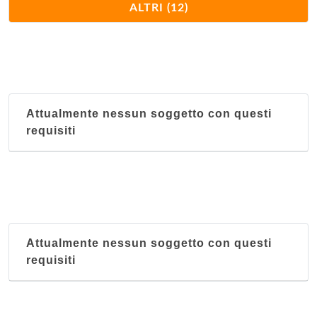
ALTRI (12)
Donnini Trattoria
via di Rimaggio 20, Bagno a Ripoli
Il Campanellino
località Petrognano 4, Barberino Val d'Elsa
Attualmente nessun soggetto con questi
requisiti
Il Frantoio
via Giacomo Matteotti (Località Marcialla) 33,
Barberino Val d'Elsa
La Gramola
Attualmente nessun soggetto con questi
via delle Fonti 1, Tavernelle Val di Pesa
requisiti
Le Cernacchie Trattoria
località La Panca 11, Greve in Chianti