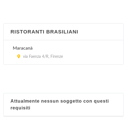
La Grande Muraglia
viale Palestro 3, Empoli
La Nuova Città Imperiale
RISTORANTI BRASILIANI
via Pratese 100/108/r, Firenze
Maracanà
Mister Hang
via Faenza 4/R, Firenze
via Ghibellina 134/r, Firenze
Attualmente nessun soggetto con questi
requisiti