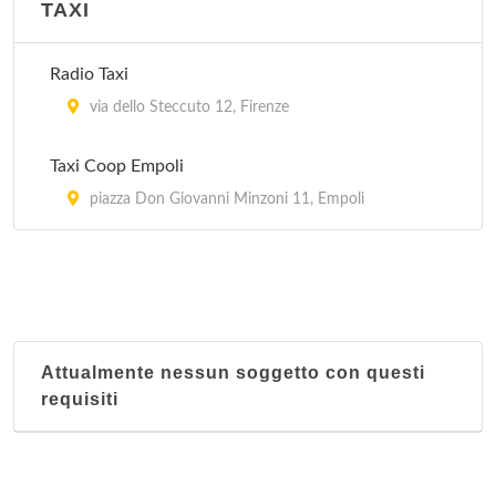
TAXI
Cucina, assaggi vini
via Faenza 43, Firenze
Radio Taxi
Cucina, tutti livelli
via dello Steccuto 12, Firenze
via Terzollina 3/r, Firenze
Taxi Coop Empoli
Fattoria degli Usignoli
piazza Don Giovanni Minzoni 11, Empoli
località Piazza 1, San Donato in Fronzano
Giovanni da Verrazzano
piazza Giacomo Matteotti 28, Greve in Chianti
Attualmente nessun soggetto con questi
requisiti