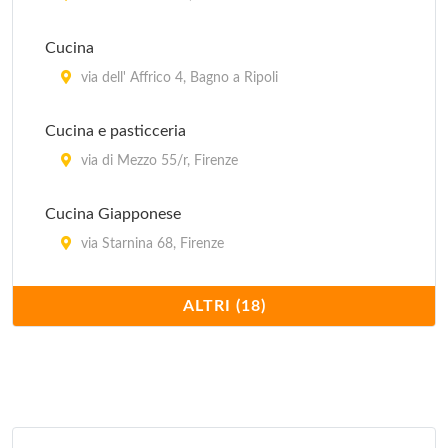
Cucina
via dell' Affrico 4, Bagno a Ripoli
Cucina e pasticceria
via di Mezzo 55/r, Firenze
Cucina Giapponese
via Starnina 68, Firenze
Cucina speedy, stuzzicherie
ALTRI (18)
via Starnina 68, Firenze
Cucina vegetariana
via del Casato 18, Sesto Fiorentino