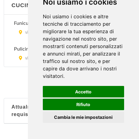
Noi usiamo i cookies
CUCINA CAMPANA
Noi usiamo i cookies e altre
Funiculì
tecniche di tracciamento per
migliorare la tua esperienza di
via il Prato 81/r, Firenze
navigazione nel nostro sito, per
mostrarti contenuti personalizzati
Pulicinella
e annunci mirati, per analizzare il
via Piero Gobetti 19/21, Empoli
traffico sul nostro sito, e per
capire da dove arrivano i nostri
visitatori.
Accetto
Rifiuto
Attualmente nessun soggetto con questi
requisiti
Cambia le mie impostazioni