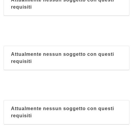
requisiti
Attualmente nessun soggetto con questi
requisiti
Attualmente nessun soggetto con questi
requisiti