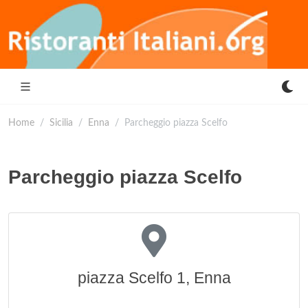
Home
Sicilia
Enna
Parcheggio piazza Scelfo
Parcheggio piazza Scelfo
piazza Scelfo 1, Enna