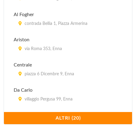
Al Fogher
contrada Bellia 1, Piazza Armerina
Ariston
via Roma 353, Enna
Centrale
piazza 6 Dicembre 9, Enna
Da Carlo
villaggio Pergusa 99, Enna
Da Marino
ALTRI (20)
viale Caterina Savoca 62, Enna