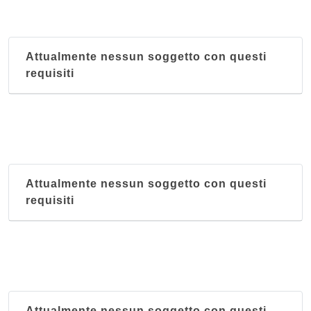
Attualmente nessun soggetto con questi
requisiti
Attualmente nessun soggetto con questi
requisiti
Attualmente nessun soggetto con questi