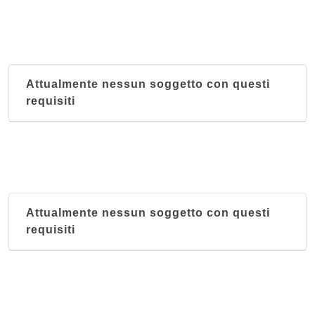
Attualmente nessun soggetto con questi
requisiti
Attualmente nessun soggetto con questi
requisiti