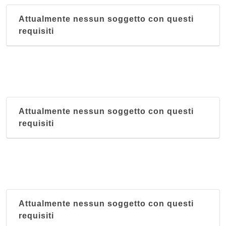
Attualmente nessun soggetto con questi
requisiti
Attualmente nessun soggetto con questi
requisiti
Attualmente nessun soggetto con questi
requisiti