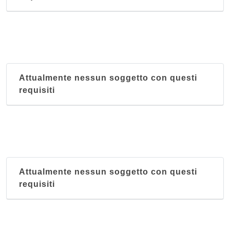
Attualmente nessun soggetto con questi
requisiti
Attualmente nessun soggetto con questi
requisiti