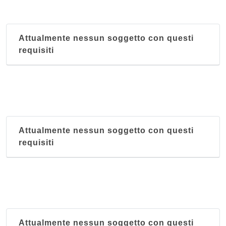
Attualmente nessun soggetto con questi
requisiti
Attualmente nessun soggetto con questi
requisiti
Attualmente nessun soggetto con questi