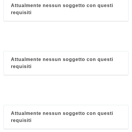
Attualmente nessun soggetto con questi
requisiti
Attualmente nessun soggetto con questi
requisiti
Attualmente nessun soggetto con questi
requisiti