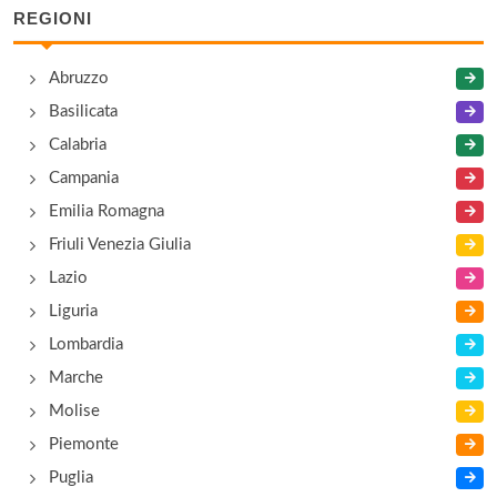
REGIONI
America 2000
Abruzzo
via Vincenzo Giuffrida 105, Catania
Basilicata
Andrew's Faro
Calabria
via San Giovanni Li Cuti 55/57, Catania
Campania
Emilia Romagna
Antico Casale
Friuli Venezia Giulia
via passo Gravina 281 a, Catania
Lazio
Liguria
Aragosta Rossa
Lombardia
via Acque Casse 25, Catania
Marche
Molise
Piemonte
Puglia