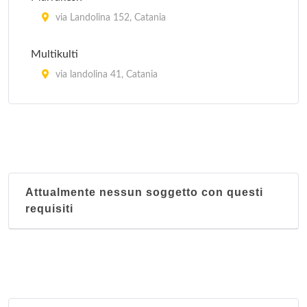
via Landolina 152, Catania
Multikulti
via landolina 41, Catania
Nuovo Secolo
via Principe Nicola 23, Catania
Oriente
via Caronda 150/152, Catania
Attualmente nessun soggetto con questi
requisiti
Sun Shining
via Giuseppe De Felice 18, Catania