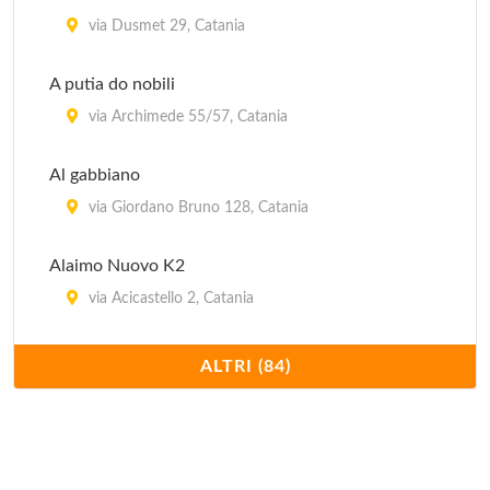
via Dusmet 29, Catania
A putia do nobili
via Archimede 55/57, Catania
Al gabbiano
via Giordano Bruno 128, Catania
Alaimo Nuovo K2
via Acicastello 2, Catania
Alioto
ALTRI (84)
via Mollica 24/26, Cannizzaro
Alle Ciminiere
viale Africa 208, Catania