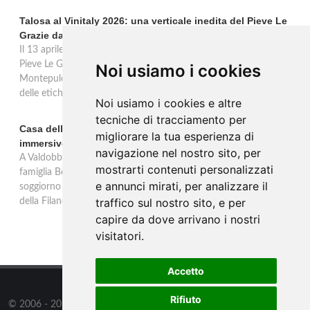
Talosa al Vinitaly 2026: una verticale inedita del Pieve Le
Grazie dal 2016 al 2020
Il 13 aprile 2026 al Vinitaly, Talosa presenta la verticale inedita del
Pieve Le Grazie: cinque annate dal 2016 al 2020 del Nobile di
Noi usiamo i cookies
Montepulciano a 95 punti Vinous, per ripercorrere la genesi di una
delle etichette iconiche di Montepulciano.
Noi usiamo i cookies e altre
tecniche di tracciamento per
Casa dell'Artista: a Valdobbiadene apre il soggiorno
migliorare la tua esperienza di
immersivo tra arte e vino di Bortolomiol
navigazione nel nostro sito, per
A Valdobbiadene, nel cuore delle colline Patrimonio Unesco, la
mostrarti contenuti personalizzati
famiglia Bortolomiol apre al pubblico la Casa dell'Artista: un
e annunci mirati, per analizzare il
soggiorno immersivo tra arte, natura e vino all'interno del Parco
traffico sul nostro sito, e per
della Filandetta Art and Wine Farm.
capire da dove arrivano i nostri
visitatori.
Accetto
Rifiuto
© 2006 - 2026
Supero ltd
all rights reserved.