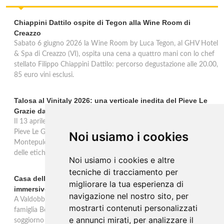
Chiappini Dattilo ospite di Tegon alla Wine Room di
Creazzo
Sabato 6 giugno 2026 la Wine Room by Luca Tegon, al GHV Hotel
& Spa di Creazzo (VI), ospita una cena a quattro mani con lo chef
stellato Filippo Chiappini Dattilo: percorso degustazione alle 20.00,
85 euro vini esclusi.
Talosa al Vinitaly 2026: una verticale inedita del Pieve Le
Grazie dal 2016 al 2020
Il 13 aprile 2026 al Vinitaly, Talosa presenta la verticale inedita del
Pieve Le Grazie: cinque annate dal 2016 al 2020 del Nobile di
Noi usiamo i cookies
Montepulciano a 95 punti Vinous, per ripercorrere la genesi di una
delle etichette iconiche di Montepulciano.
Noi usiamo i cookies e altre
tecniche di tracciamento per
Casa dell'Artista: a Valdobbiadene apre il soggiorno
migliorare la tua esperienza di
immersivo tra arte e vino di Bortolomiol
navigazione nel nostro sito, per
A Valdobbiadene, nel cuore delle colline Patrimonio Unesco, la
mostrarti contenuti personalizzati
famiglia Bortolomiol apre al pubblico la Casa dell'Artista: un
e annunci mirati, per analizzare il
soggiorno immersivo tra arte, natura e vino all'interno del Parco