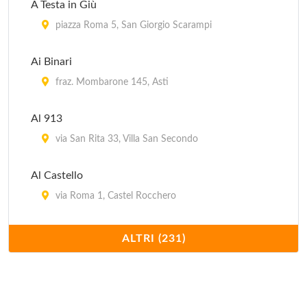
A Testa in Giù
piazza Roma 5, San Giorgio Scarampi
Ai Binari
fraz. Mombarone 145, Asti
Al 913
via San Rita 33, Villa San Secondo
Al Castello
via Roma 1, Castel Rocchero
Al Gambero d'Oro
ALTRI (231)
via Asti 12, Montiglio
Al Gottardo