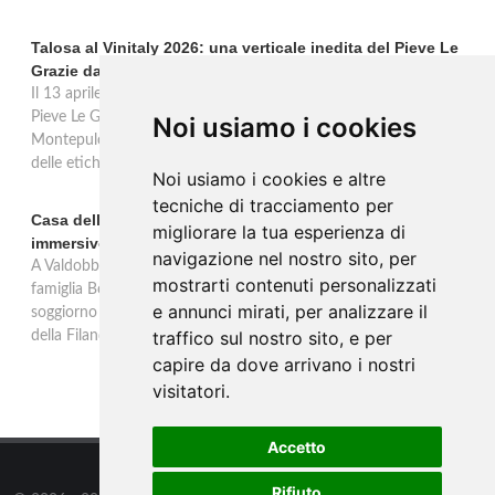
Talosa al Vinitaly 2026: una verticale inedita del Pieve Le
Grazie dal 2016 al 2020
Il 13 aprile 2026 al Vinitaly, Talosa presenta la verticale inedita del
Pieve Le Grazie: cinque annate dal 2016 al 2020 del Nobile di
Noi usiamo i cookies
Montepulciano a 95 punti Vinous, per ripercorrere la genesi di una
delle etichette iconiche di Montepulciano.
Noi usiamo i cookies e altre
tecniche di tracciamento per
Casa dell'Artista: a Valdobbiadene apre il soggiorno
migliorare la tua esperienza di
immersivo tra arte e vino di Bortolomiol
navigazione nel nostro sito, per
A Valdobbiadene, nel cuore delle colline Patrimonio Unesco, la
mostrarti contenuti personalizzati
famiglia Bortolomiol apre al pubblico la Casa dell'Artista: un
e annunci mirati, per analizzare il
soggiorno immersivo tra arte, natura e vino all'interno del Parco
traffico sul nostro sito, e per
della Filandetta Art and Wine Farm.
capire da dove arrivano i nostri
visitatori.
Accetto
Rifiuto