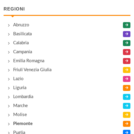
Località Vezzolano 1/bis, Albugnano
REGIONI
Al Saraceno
Abruzzo
piazza Vercelli 4, Vinchio
Basilicata
Al Vecchio Castagno
Calabria
strada Cocconito 1, Cocconato
Campania
Emilia Romagna
Alla Locanda
Friuli Venezia Giulia
piazza Guglielmo Marconi 4, Mombaruzzo
Lazio
Liguria
Ametista
Lombardia
piazza Antico Castello 15, Moncalvo
Marche
Molise
Piemonte
Puglia