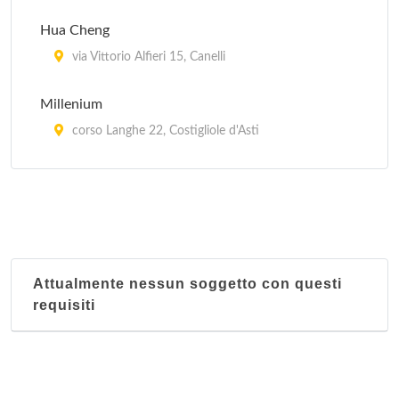
Hua Cheng
via Vittorio Alfieri 15, Canelli
Millenium
corso Langhe 22, Costigliole d'Asti
Mu Zhi Jian
corso Vittorio Alfieri 83, Asti
Pechino
corso Casale 138/140, Asti
Attualmente nessun soggetto con questi
requisiti
Shangai
corso Don Minzoni 96, Asti