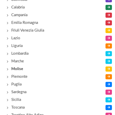
contrada Tappino 61, Campobasso
Calabria
Campania
Il Gallo Nero
Emilia Romagna
via Giovanni Albino 4, Campobasso
Friuli Venezia Giulia
Lazio
Il Potesta'
Liguria
vicolo Persichillo 3, Campobasso
Lombardia
Il Ritrovo
Marche
contrada San Giovanni Dei Gelsi 80, Campobasso
Molise
Piemonte
Puglia
Sardegna
Sicilia
Toscana