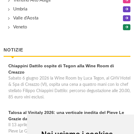
Trentino Alto Adige
Umbria
Valle d'Aosta
Veneto
NOTIZIE
Chiappini Dattilo ospite di Tegon alla Wine Room di
Creazzo
Sabato 6 giugno 2026 la Wine Room by Luca Tegon, al GHV Hotel
& Spa di Creazzo (VI), ospita una cena a quattro mani con lo chef
stellato Filippo Chiappini Dattilo: percorso degustazione alle 20.00,
85 euro vini esclusi.
Talosa al Vinitaly 2026: una verticale inedita del Pieve Le
Grazie dal 2016 al 2020
Il 13 aprile 2026 al Vinitaly, Talosa presenta la verticale inedita del
Pieve Le Grazie: cinque annate dal 2016 al 2020 del Nobile di