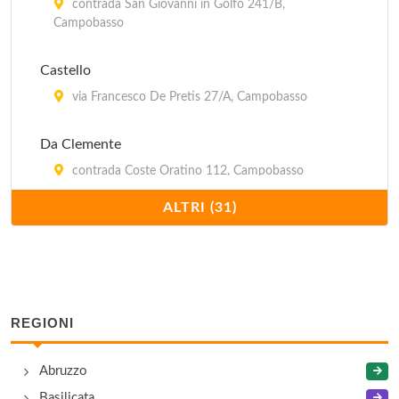
contrada San Giovanni in Golfo 241/B,
Campobasso
Castello
via Francesco De Pretis 27/A, Campobasso
Da Clemente
contrada Coste Oratino 112, Campobasso
ALTRI (31)
Da Mario
via Isernia 23, Campobasso
Emilio
piazza Spensieri 21, Campobasso - Località
REGIONI
Ferrazzano
Abruzzo
Il Baronetto
Basilicata