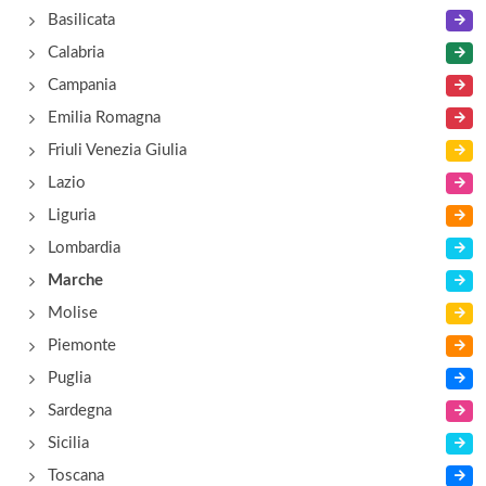
Basilicata
Amabile
Calabria
via Giacomo Leopardi 2, Frontone
Campania
Emilia Romagna
Antenna
Friuli Venezia Giulia
località Monte Benedetto 32, Sant'Agata Feltria
Lazio
Liguria
Antica Osteria La Guercia
Lombardia
via Baviera 33, Pesaro
Marche
Molise
Piemonte
Puglia
Sardegna
Sicilia
Toscana