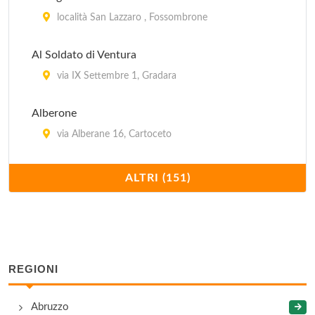
località San Lazzaro , Fossombrone
Al Soldato di Ventura
via IX Settembre 1, Gradara
Alberone
via Alberane 16, Cartoceto
Alceo
ALTRI (151)
via Strada Panoramica Ardizio 101, Pesaro
Alla Lanterna
strada statale Adriatica Sud 78, Fano
REGIONI
Alla Trattoria
Abruzzo
via Marrone 1, Montelabbate