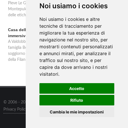
Pieve Le Grazie: cinque annate dal 2016 al 2020 del Nobile di
Noi usiamo i cookies
Montepulciano a 95 punti Vinous, per ripercorrere la genesi di una
delle etichette iconiche di Montepulciano.
Noi usiamo i cookies e altre
tecniche di tracciamento per
Casa dell'Artista: a Valdobbiadene apre il soggiorno
migliorare la tua esperienza di
immersivo tra arte e vino di Bortolomiol
navigazione nel nostro sito, per
A Valdobbiadene, nel cuore delle colline Patrimonio Unesco, la
mostrarti contenuti personalizzati
famiglia Bortolomiol apre al pubblico la Casa dell'Artista: un
e annunci mirati, per analizzare il
soggiorno immersivo tra arte, natura e vino all'interno del Parco
traffico sul nostro sito, e per
della Filandetta Art and Wine Farm.
capire da dove arrivano i nostri
visitatori.
Accetto
Rifiuto
© 2006 - 2026
Supero ltd
all rights reserved.
Privacy Policy
/
Preferenze sui Cookies
Cambia le mie impostazioni
Contatti
/
Sitemap