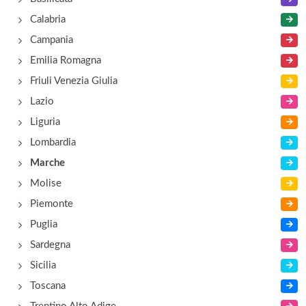
Del Borgo
Calabria
via Settempeda 33, San Severino Marche
Campania
Emilia Romagna
Diana
Friuli Venezia Giulia
via Cavour 21, Cingoli
Lazio
Liguria
Due Cigni
Lombardia
via Santissima Annunziata 19, Montecosaro
Marche
Molise
Piemonte
Puglia
Sardegna
Sicilia
Toscana