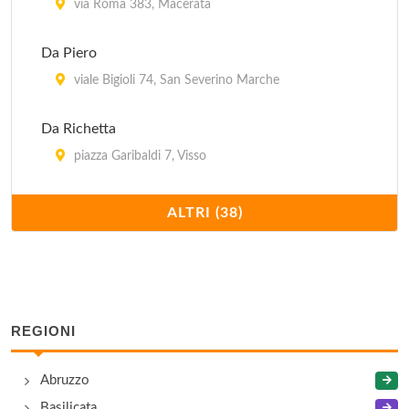
via Roma 383, Macerata
Da Piero
viale Bigioli 74, San Severino Marche
Da Richetta
piazza Garibaldi 7, Visso
Da Secondo
ALTRI (38)
via Pescheria Vecchia 26/28, Macerata
Da Silvano
piaggia della Torre 15, Macerata
REGIONI
Dal Napoletano
Abruzzo
viale Indipendenza 142/A, Macerata
Basilicata