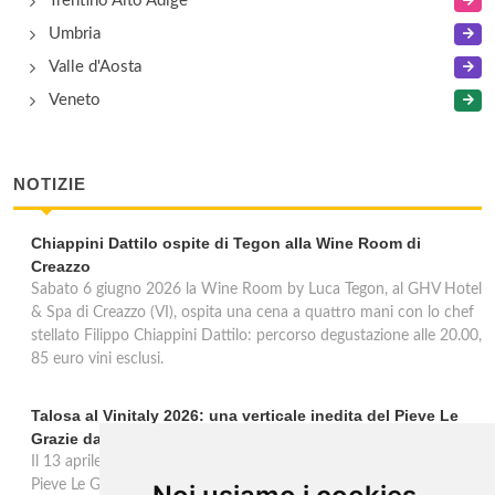
Trentino Alto Adige
Umbria
Valle d'Aosta
Veneto
NOTIZIE
Chiappini Dattilo ospite di Tegon alla Wine Room di
Creazzo
Sabato 6 giugno 2026 la Wine Room by Luca Tegon, al GHV Hotel
& Spa di Creazzo (VI), ospita una cena a quattro mani con lo chef
stellato Filippo Chiappini Dattilo: percorso degustazione alle 20.00,
85 euro vini esclusi.
Talosa al Vinitaly 2026: una verticale inedita del Pieve Le
Grazie dal 2016 al 2020
Il 13 aprile 2026 al Vinitaly, Talosa presenta la verticale inedita del
Pieve Le Grazie: cinque annate dal 2016 al 2020 del Nobile di