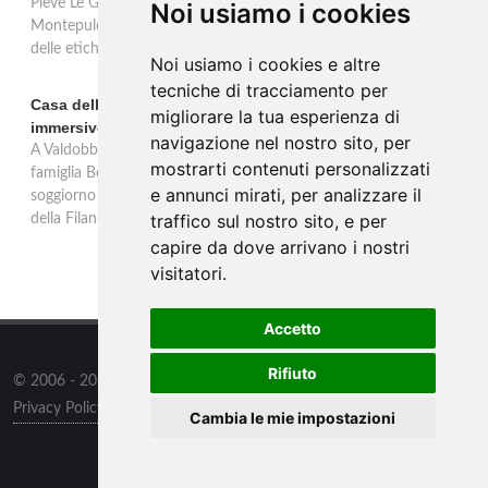
Pieve Le Grazie: cinque annate dal 2016 al 2020 del Nobile di
Noi usiamo i cookies
Montepulciano a 95 punti Vinous, per ripercorrere la genesi di una
delle etichette iconiche di Montepulciano.
Noi usiamo i cookies e altre
tecniche di tracciamento per
Casa dell'Artista: a Valdobbiadene apre il soggiorno
migliorare la tua esperienza di
immersivo tra arte e vino di Bortolomiol
navigazione nel nostro sito, per
A Valdobbiadene, nel cuore delle colline Patrimonio Unesco, la
mostrarti contenuti personalizzati
famiglia Bortolomiol apre al pubblico la Casa dell'Artista: un
e annunci mirati, per analizzare il
soggiorno immersivo tra arte, natura e vino all'interno del Parco
traffico sul nostro sito, e per
della Filandetta Art and Wine Farm.
capire da dove arrivano i nostri
visitatori.
Accetto
Rifiuto
© 2006 - 2026
Supero ltd
all rights reserved.
Privacy Policy
/
Preferenze sui Cookies
Cambia le mie impostazioni
Contatti
/
Sitemap