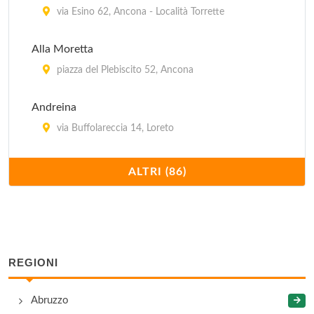
via Esino 62, Ancona - Località Torrette
Alla Moretta
piazza del Plebiscito 52, Ancona
Andreina
via Buffolareccia 14, Loreto
Anita
ALTRI (86)
via Filzi 7, Cupramontana
Antica Taverna del Monte
frazione Massignano 3, Ancona
REGIONI
Antico Caffè
Abruzzo
via Flaminia 86, Ancona