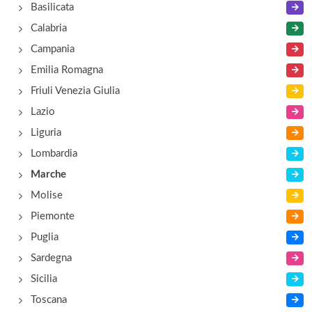
Basilicata
Astagno
Calabria
via Astagno 35/A, Ancona
Campania
Emilia Romagna
Bano
Friuli Venezia Giulia
lungomare L. da Vinci 19, Senigallia
Lazio
Liguria
Bristol
Lombardia
via degli Orefici 14, Ancona
Marche
Molise
Piemonte
Puglia
Sardegna
Sicilia
Toscana