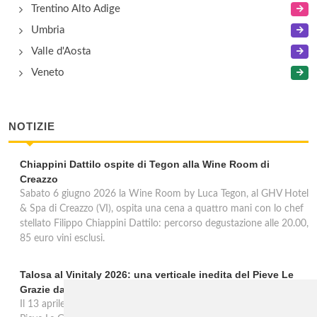
Trentino Alto Adige
Umbria
Valle d'Aosta
Veneto
NOTIZIE
Chiappini Dattilo ospite di Tegon alla Wine Room di
Creazzo
Sabato 6 giugno 2026 la Wine Room by Luca Tegon, al GHV Hotel
& Spa di Creazzo (VI), ospita una cena a quattro mani con lo chef
stellato Filippo Chiappini Dattilo: percorso degustazione alle 20.00,
85 euro vini esclusi.
Talosa al Vinitaly 2026: una verticale inedita del Pieve Le
Grazie dal 2016 al 2020
Il 13 aprile 2026 al Vinitaly, Talosa presenta la verticale inedita del