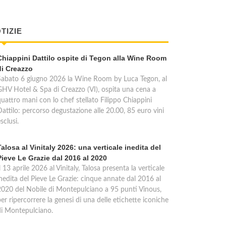
TIZIE
Chiappini Dattilo ospite di Tegon alla Wine Room
di Creazzo
Sabato 6 giugno 2026 la Wine Room by Luca Tegon, al
GHV Hotel & Spa di Creazzo (VI), ospita una cena a
quattro mani con lo chef stellato Filippo Chiappini
Dattilo: percorso degustazione alle 20.00, 85 euro vini
sclusi.
Talosa al Vinitaly 2026: una verticale inedita del
Pieve Le Grazie dal 2016 al 2020
l 13 aprile 2026 al Vinitaly, Talosa presenta la verticale
inedita del Pieve Le Grazie: cinque annate dal 2016 al
2020 del Nobile di Montepulciano a 95 punti Vinous,
er ripercorrere la genesi di una delle etichette iconiche
di Montepulciano.