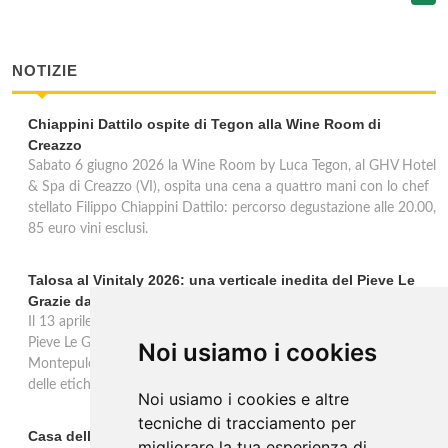
NOTIZIE
Chiappini Dattilo ospite di Tegon alla Wine Room di
Creazzo
Sabato 6 giugno 2026 la Wine Room by Luca Tegon, al GHV Hotel
& Spa di Creazzo (VI), ospita una cena a quattro mani con lo chef
stellato Filippo Chiappini Dattilo: percorso degustazione alle 20.00,
85 euro vini esclusi.
Talosa al Vinitaly 2026: una verticale inedita del Pieve Le
Grazie dal 2016 al 2020
Il 13 aprile 2026 al Vinitaly, Talosa presenta la verticale inedita del
Pieve Le Grazie: cinque annate dal 2016 al 2020 del Nobile di
Noi usiamo i cookies
Montepulciano a 95 punti Vinous, per ripercorrere la genesi di una
delle etichette iconiche di Montepulciano.
Noi usiamo i cookies e altre
tecniche di tracciamento per
Casa dell'Artista: a Valdobbiadene apre il soggiorno
migliorare la tua esperienza di