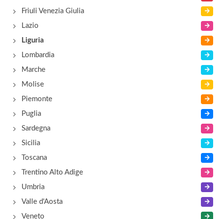
Antica Trattoria La Baita
Friuli Venezia Giulia
frazione Gazzo 19, Gazzo
Lazio
Liguria
Apriti Sesamo
Lombardia
via alla Chiesa , Sanremo
Marche
Molise
Piemonte
Puglia
Sardegna
Sicilia
Toscana
Trentino Alto Adige
Umbria
Valle d'Aosta
Veneto