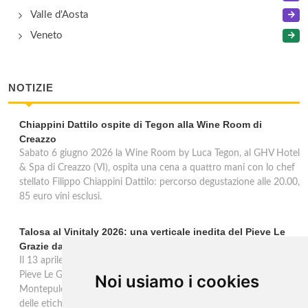
Valle d'Aosta
Veneto
NOTIZIE
Chiappini Dattilo ospite di Tegon alla Wine Room di
Creazzo
Sabato 6 giugno 2026 la Wine Room by Luca Tegon, al GHV Hotel
& Spa di Creazzo (VI), ospita una cena a quattro mani con lo chef
stellato Filippo Chiappini Dattilo: percorso degustazione alle 20.00,
85 euro vini esclusi.
Talosa al Vinitaly 2026: una verticale inedita del Pieve Le
Grazie dal 2016 al 2020
Il 13 aprile 2026 al Vinitaly, Talosa presenta la verticale inedita del
Pieve Le Grazie: cinque annate dal 2016 al 2020 del Nobile di
Noi usiamo i cookies
Montepulciano a 95 punti Vinous, per ripercorrere la genesi di una
delle etichette iconiche di Montepulciano.