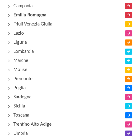
via Amilcare Ponchielli 7, Ferrara
Campania
Emilia Romagna
Al Parco
Friuli Venezia Giulia
via Masi 124, Ferrara - Località San Bartolomeo in
Lazio
Bosco
Liguria
Lombardia
Al Solito Posto La Prinella
Marche
via Prinella 164, Ferrara
Molise
Piemonte
Puglia
Sardegna
Sicilia
Toscana
Trentino Alto Adige
Umbria