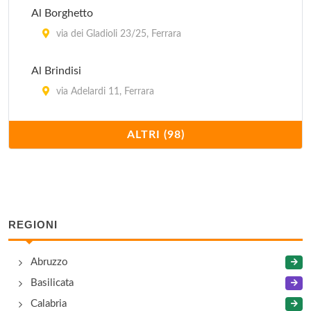
Al Borghetto
via dei Gladioli 23/25, Ferrara
Al Brindisi
via Adelardi 11, Ferrara
Al Castello dell'Hotel
ALTRI (98)
via Giovannina 57, Cento
Al Cristallo
via Bologna 285, Ferrara
REGIONI
Al Frattino
Abruzzo
via Carlo Mayr 155, Ferrara
Basilicata
Al Giardino
Calabria