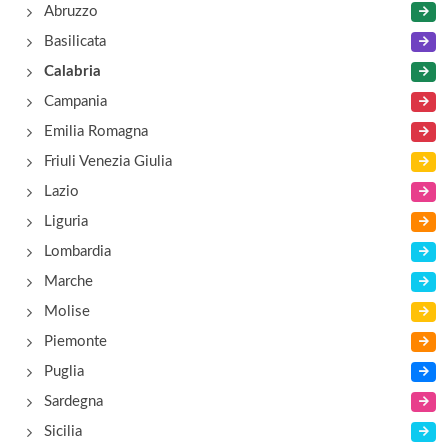
Abruzzo
via Giuseppe De Nava 3, Reggio Calabria
Basilicata
Baylik
Calabria
via Santa Caterina Vicolo Leone , Reggio Calabria
Campania
Emilia Romagna
Break
Friuli Venezia Giulia
via Spirito Santo 253, Reggio Calabria
Lazio
Liguria
Casina dei Mille
Lombardia
strada Statale 106 Km 28, Melito di Porto Salvo
Marche
Molise
Piemonte
Puglia
Sardegna
Sicilia