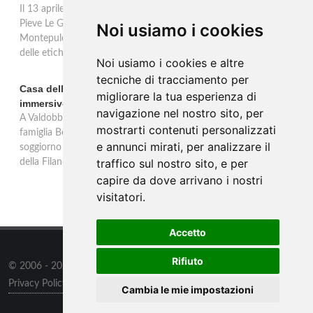
Il 13 aprile 2026 al Vinitaly, Talosa presenta la verticale inedita del
Pieve Le Grazie: cinque annate dal 2016 al 2020 del Nobile di
Noi usiamo i cookies
Montepulciano a 95 punti Vinous, per ripercorrere la genesi di una
delle etichette iconiche di Montepulciano.
Noi usiamo i cookies e altre
tecniche di tracciamento per
Casa dell'Artista: a Valdobbiadene apre il soggiorno
migliorare la tua esperienza di
immersivo tra arte e vino di Bortolomiol
navigazione nel nostro sito, per
A Valdobbiadene, nel cuore delle colline Patrimonio Unesco, la
mostrarti contenuti personalizzati
famiglia Bortolomiol apre al pubblico la Casa dell'Artista: un
e annunci mirati, per analizzare il
soggiorno immersivo tra arte, natura e vino all'interno del Parco
traffico sul nostro sito, e per
della Filandetta Art and Wine Farm.
capire da dove arrivano i nostri
visitatori.
Accetto
Rifiuto
© 2006 - 2026
Supero ltd
all rights reserved.
Privacy Policy
/
Preferenze sui Cookies
Cambia le mie impostazioni
Contatti
/
Sitemap