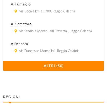
Al Fumaiolo
via Bocale km 15.700, Reggio Calabria
Al Semaforo
via Stadio a Monte - VII Traversa , Reggio Calabria
All'Ancora
via Francesco Monsolini , Reggio Calabria
Alla Pescatora
ALTRI (50)
via Colombo 32, Scilla
Babilonia
via Cardinale Tripepi 7, Reggio Calabria
REGIONI
Bahamas