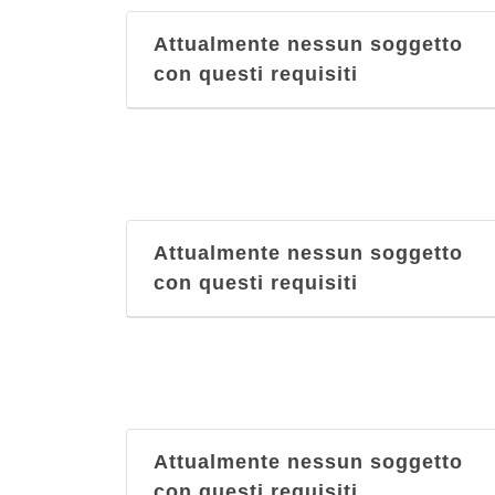
Parcheggio via nuova Ferrovia
via nuova Ferrovia , Cosenza
Attualmente nessun soggetto
con questi requisiti
Parcheggio via Sicilia
via Sicilia , Cosenza
Parcheggio viale Trieste
viale Trieste , Cosenza
Attualmente nessun soggetto
con questi requisiti
Attualmente nessun soggetto
con questi requisiti