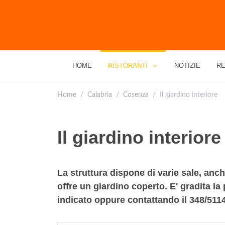
HOME
RISTORANTI
NOTIZIE
RE
Home
Calabria
Cosenza
Il giardino interiore
Il giardino interiore
La struttura dispone di varie sale, anch
offre un giardino coperto. E' gradita l
indicato oppure contattando il 348/511