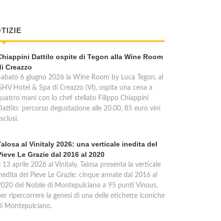
TIZIE
Chiappini Dattilo ospite di Tegon alla Wine Room
di Creazzo
Sabato 6 giugno 2026 la Wine Room by Luca Tegon, al
GHV Hotel & Spa di Creazzo (VI), ospita una cena a
quattro mani con lo chef stellato Filippo Chiappini
Dattilo: percorso degustazione alle 20.00, 85 euro vini
sclusi.
Talosa al Vinitaly 2026: una verticale inedita del
Pieve Le Grazie dal 2016 al 2020
l 13 aprile 2026 al Vinitaly, Talosa presenta la verticale
inedita del Pieve Le Grazie: cinque annate dal 2016 al
2020 del Nobile di Montepulciano a 95 punti Vinous,
er ripercorrere la genesi di una delle etichette iconiche
di Montepulciano.