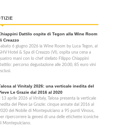
TIZIE
Chiappini Dattilo ospite di Tegon alla Wine Room
di Creazzo
Sabato 6 giugno 2026 la Wine Room by Luca Tegon, al
GHV Hotel & Spa di Creazzo (VI), ospita una cena a
quattro mani con lo chef stellato Filippo Chiappini
Dattilo: percorso degustazione alle 20.00, 85 euro vini
sclusi.
Talosa al Vinitaly 2026: una verticale inedita del
Pieve Le Grazie dal 2016 al 2020
l 13 aprile 2026 al Vinitaly, Talosa presenta la verticale
inedita del Pieve Le Grazie: cinque annate dal 2016 al
2020 del Nobile di Montepulciano a 95 punti Vinous,
er ripercorrere la genesi di una delle etichette iconiche
di Montepulciano.